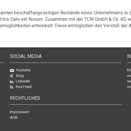
gesamten beschaffungsseitigen Bestände eines Unternehmens in 
sind bis Dato ein Novum. Zusammen mit der TCW GmbH & Co. KG 
möglichkeiten entwickelt. Diese ermöglichen den Vorstoß der A
SOCIAL MEDIA
N
Youtube
Ko
Xing
mo
LinkedIn
we
Rss Feed
mö
RECHTLICHES
Impressum
AGB