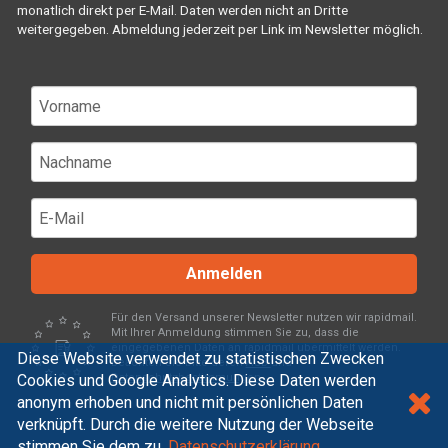
monatlich direkt per E-Mail. Daten werden nicht an Dritte
weitergegeben. Abmeldung jederzeit per Link im Newsletter möglich.
Anmelden
Für den Versand unserer Newsletter nutzen wir rapidmail.
Mit Ihrer Anmeldung stimmen Sie zu, dass die
eingegebenen Daten an rapidmail übermittelt werden.
Diese Website verwendet zu statistischen Zwecken
Beachten Sie bitte deren
AGB
und
Cookies und Google Analytics. Diese Daten werden
Datenschutzbestimmungen
.
anonym erhoben und nicht mit persönlichen Daten
verknüpft. Durch die weitere Nutzung der Webseite
stimmen Sie dem zu.
Datenschutzerklärung