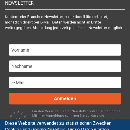
NEWSLETTER
Kostenfreier Branchen-Newsletter, redaktionell überarbeitet,
monatlich direkt per E-Mail. Daten werden nicht an Dritte
weitergegeben. Abmeldung jederzeit per Link im Newsletter möglich.
Anmelden
Für den Versand unserer Newsletter nutzen wir rapidmail.
Mit Ihrer Anmeldung stimmen Sie zu, dass die
eingegebenen Daten an rapidmail übermittelt werden.
Diese Website verwendet zu statistischen Zwecken
Beachten Sie bitte deren
AGB
und
Cookies und Google Analytics. Diese Daten werden
Datenschutzbestimmungen
.