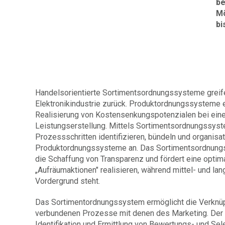
be
Mö
bi
Handelsorientierte Sortimentsordnungssysteme greife
Elektronikindustrie zurück. Produktordnungssysteme e
Realisierung von Kosten­senkungs­potenzialen bei ein
Leistungserstellung. Mittels Sortimentsordnungssy
Prozessschritten identifizieren, bündeln und organisa
Produktordnungssysteme an. Das Sortimentsordnungss
die Schaffung von Transparenz und fördert eine optima
„Aufräumaktionen" realisieren, während mittel- und la
Vordergrund steht.
Das Sortimentordnungssystem ermöglicht die Verknüp
verbundenen Prozesse mit denen des Marketing. Der
Identifikation und Ermittlung von Bewertungs- und Se