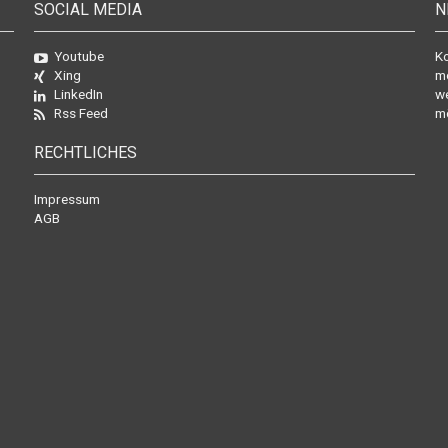
SOCIAL MEDIA
N
Youtube
Ko
Xing
mo
LinkedIn
we
Rss Feed
mö
RECHTLICHES
Impressum
AGB