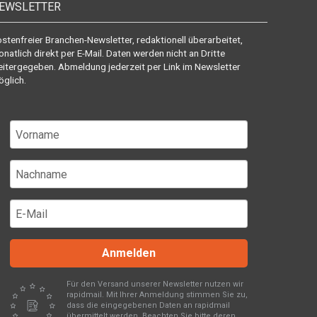
EWSLETTER
stenfreier Branchen-Newsletter, redaktionell überarbeitet,
natlich direkt per E-Mail. Daten werden nicht an Dritte
itergegeben. Abmeldung jederzeit per Link im Newsletter
glich.
Anmelden
Für den Versand unserer Newsletter nutzen wir
rapidmail. Mit Ihrer Anmeldung stimmen Sie zu,
dass die eingegebenen Daten an rapidmail
übermittelt werden. Beachten Sie bitte deren