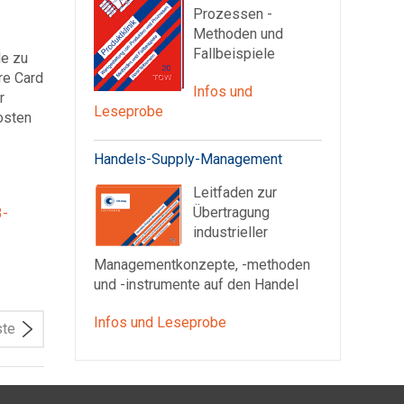
Prozessen -
Methoden und
Fallbeispiele
le zu
re Card
Infos und
r
Leseprobe
osten
Handels-Supply-Management
Leitfaden zur
Übertragung
3-
industrieller
Managementkonzepte, -methoden
und -instrumente auf den Handel
Infos und Leseprobe
ste