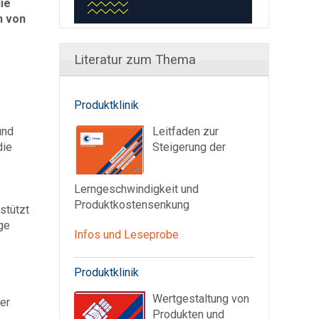
ie
n von
Literatur zum Thema
Produktklinik
und
Leitfaden zur
die
Steigerung der
Lerngeschwindigkeit und
Produktkostensenkung
stützt
ge
Infos und Leseprobe
Produktklinik
Wertgestaltung von
er
Produkten und