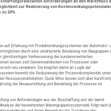
schaffungsrelevanten Anforderungen an den Warenfluss d
glichkeit zur Realisierung von Kostensenkungspotenziale
s zu 20%.
n auf Erfahrung mit Produkt­ordnungs­systemen der Automobil- 
rmöglichen durch eine strukturierte Bündelung von Baugruppen 
er gleichzeitigen Verbesserung der kundenorientierten
stemen lassen sich Gemeinsamkeiten von Prozessen oder
torisch neu verankern. Sie knüpfen damit an Logik der
ystem bewirkt die Reduzierung der Prozesskomplexität, unter
le Ressourcenallokation. Quick Wins lassen sich über kurzfristi
ngfristig die Neuausrichtung und Bündelung der Prozesse im
fung von Anforderungen aus der Beschaffung und der damit
 Analyse der bestehenden Warengruppensystematik folgt nach d
lektionskriterien und deren Bewertung die Zuordnung der