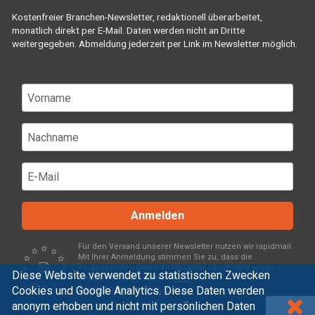
Kostenfreier Branchen-Newsletter, redaktionell überarbeitet,
monatlich direkt per E-Mail. Daten werden nicht an Dritte
weitergegeben. Abmeldung jederzeit per Link im Newsletter möglich.
Anmelden
Für den Versand unserer Newsletter nutzen wir rapidmail.
Mit Ihrer Anmeldung stimmen Sie zu, dass die
eingegebenen Daten an rapidmail übermittelt werden.
Diese Website verwendet zu statistischen Zwecken
Beachten Sie bitte deren
AGB
und
Cookies und Google Analytics. Diese Daten werden
Datenschutzbestimmungen
.
anonym erhoben und nicht mit persönlichen Daten