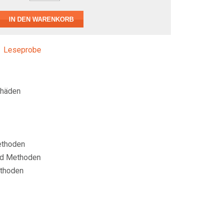
Leseprobe
chäden
ethoden
nd Methoden
ethoden