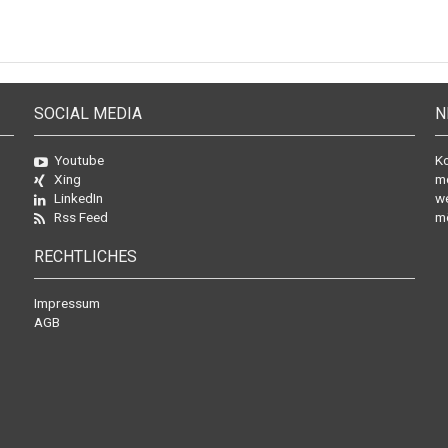
SOCIAL MEDIA
N
Youtube
Ko
Xing
mo
LinkedIn
we
Rss Feed
mö
RECHTLICHES
Impressum
AGB