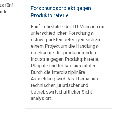
us fünf
Forschungsprojekt gegen
ende
Produktpiraterie
Fünf Lehrstühle der TU München mit
unter­schied­lichen Forschungs­
schwer­punkten beteiligen sich an
einem Projekt um die Handlungs­
spielräume der produzierenden
Industrie gegen Produkt­piraterie,
Plagiate und Imitate auszuloten.
Durch die inter­diszi­plinäre
Ausrichtung wird das Thema aus
technischer, juristischer und
betriebs­wirtschaftlicher Sicht
analysiert.