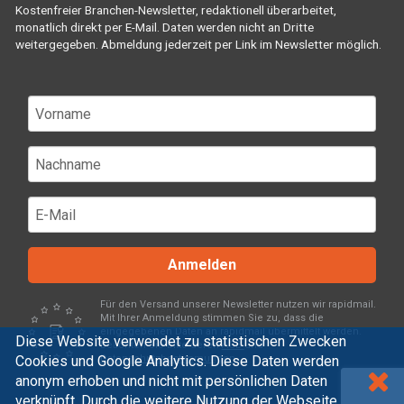
Kostenfreier Branchen-Newsletter, redaktionell überarbeitet,
monatlich direkt per E-Mail. Daten werden nicht an Dritte
weitergegeben. Abmeldung jederzeit per Link im Newsletter möglich.
Anmelden
Für den Versand unserer Newsletter nutzen wir rapidmail.
Mit Ihrer Anmeldung stimmen Sie zu, dass die
eingegebenen Daten an rapidmail übermittelt werden.
Diese Website verwendet zu statistischen Zwecken
Beachten Sie bitte deren
AGB
und
Cookies und Google Analytics. Diese Daten werden
Datenschutzbestimmungen
.
anonym erhoben und nicht mit persönlichen Daten
verknüpft. Durch die weitere Nutzung der Webseite