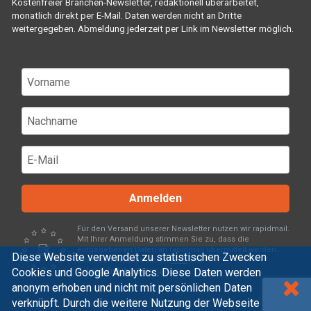
Kostenfreier Branchen-Newsletter, redaktionell überarbeitet,
monatlich direkt per E-Mail. Daten werden nicht an Dritte
weitergegeben. Abmeldung jederzeit per Link im Newsletter möglich.
Anmelden
Für den Versand unserer Newsletter nutzen wir rapidmail.
Mit Ihrer Anmeldung stimmen Sie zu, dass die
eingegebenen Daten an rapidmail übermittelt werden.
Diese Website verwendet zu statistischen Zwecken
Beachten Sie bitte deren
AGB
und
Cookies und Google Analytics. Diese Daten werden
Datenschutzbestimmungen
.
anonym erhoben und nicht mit persönlichen Daten
verknüpft. Durch die weitere Nutzung der Webseite