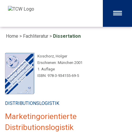
Home
>
Fachliteratur
>
Dissertation
Koschorz, Holger
Erschienen: München 2001
1. Auflage
ISBN: 978-3-934155-69-5
DISTRIBUTIONSLOGISTIK
Marketingorientierte
Distributionslogistik