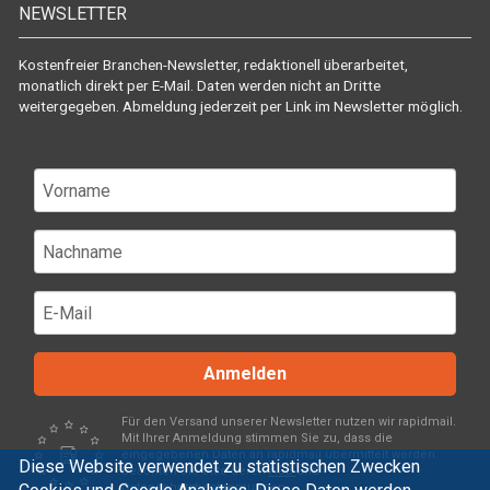
NEWSLETTER
Kostenfreier Branchen-Newsletter, redaktionell überarbeitet,
monatlich direkt per E-Mail. Daten werden nicht an Dritte
weitergegeben. Abmeldung jederzeit per Link im Newsletter möglich.
Anmelden
Für den Versand unserer Newsletter nutzen wir rapidmail.
Mit Ihrer Anmeldung stimmen Sie zu, dass die
eingegebenen Daten an rapidmail übermittelt werden.
Diese Website verwendet zu statistischen Zwecken
Beachten Sie bitte deren
AGB
und
Datenschutzbestimmungen
.