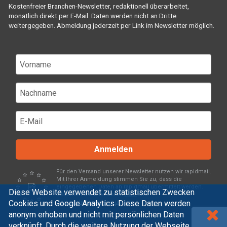
Kostenfreier Branchen-Newsletter, redaktionell überarbeitet,
monatlich direkt per E-Mail. Daten werden nicht an Dritte
weitergegeben. Abmeldung jederzeit per Link im Newsletter möglich.
Anmelden
Für den Versand unserer Newsletter nutzen wir rapidmail.
Mit Ihrer Anmeldung stimmen Sie zu, dass die
eingegebenen Daten an rapidmail übermittelt werden.
Diese Website verwendet zu statistischen Zwecken
Beachten Sie bitte deren
AGB
und
Cookies und Google Analytics. Diese Daten werden
Datenschutzbestimmungen
.
anonym erhoben und nicht mit persönlichen Daten
verknüpft. Durch die weitere Nutzung der Webseite