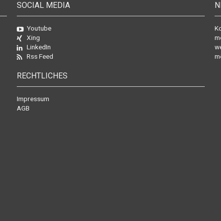
SOCIAL MEDIA
N
Youtube
Ko
Xing
mo
LinkedIn
we
Rss Feed
mö
RECHTLICHES
Impressum
AGB