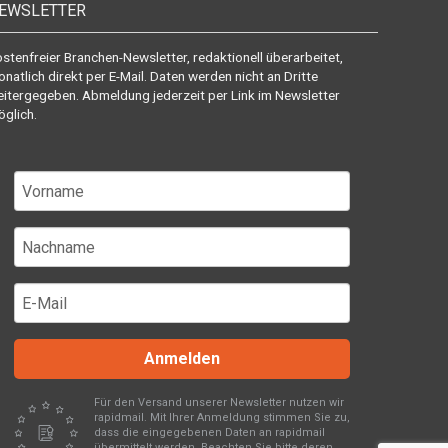
EWSLETTER
stenfreier Branchen-Newsletter, redaktionell überarbeitet,
natlich direkt per E-Mail. Daten werden nicht an Dritte
itergegeben. Abmeldung jederzeit per Link im Newsletter
glich.
Anmelden
Für den Versand unserer Newsletter nutzen wir
rapidmail. Mit Ihrer Anmeldung stimmen Sie zu,
dass die eingegebenen Daten an rapidmail
übermittelt werden. Beachten Sie bitte deren