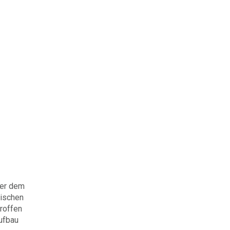
ber dem
tischen
roffen
ufbau