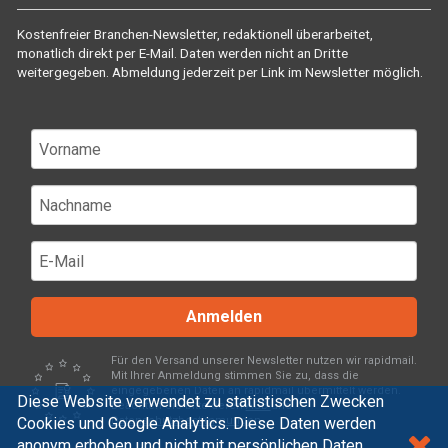
Kostenfreier Branchen-Newsletter, redaktionell überarbeitet,
monatlich direkt per E-Mail. Daten werden nicht an Dritte
weitergegeben. Abmeldung jederzeit per Link im Newsletter möglich.
Anmelden
Für den Versand unserer Newsletter nutzen wir rapidmail.
Mit Ihrer Anmeldung stimmen Sie zu, dass die
eingegebenen Daten an rapidmail übermittelt werden.
Diese Website verwendet zu statistischen Zwecken
Beachten Sie bitte deren
AGB
und
Cookies und Google Analytics. Diese Daten werden
Datenschutzbestimmungen
.
anonym erhoben und nicht mit persönlichen Daten