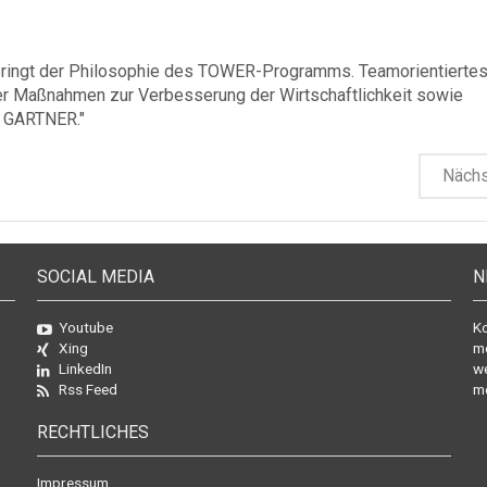
pringt der Philosophie des TOWER-Programms. Teamorientierte
er Maßnahmen zur Verbesserung der Wirtschaftlichkeit sowie
n GARTNER."
Näch
SOCIAL MEDIA
N
Youtube
Ko
Xing
mo
LinkedIn
we
Rss Feed
mö
RECHTLICHES
Impressum