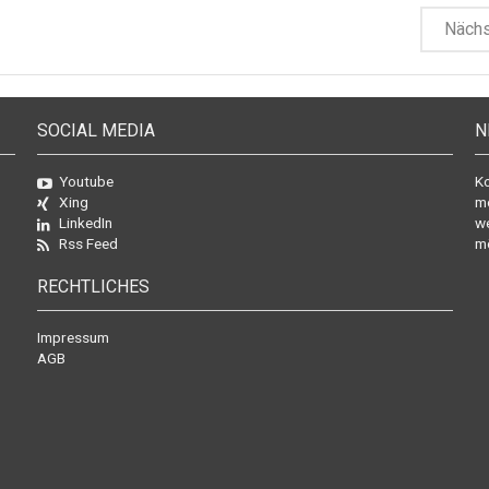
Näch
SOCIAL MEDIA
N
Youtube
Ko
Xing
mo
LinkedIn
we
Rss Feed
mö
RECHTLICHES
Impressum
AGB