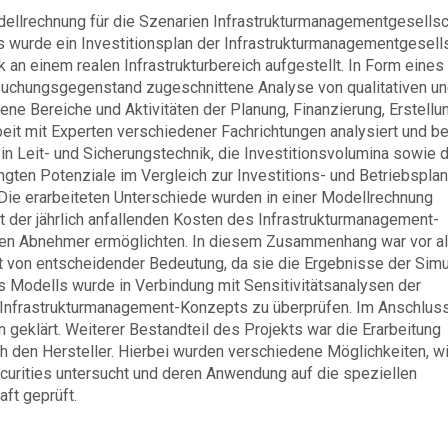
dellrechnung für die Szenarien Infrastrukturmanagementgesellsc
es wurde ein Investitionsplan der Infrastrukturmanagementgesell
 an einem realen Infrastrukturbereich aufgestellt. In Form eines 
suchungsgegenstand zugeschnittene Analyse von qualitativen u
ene Bereiche und Aktivitäten der Planung, Finanzierung, Erstellu
eit mit Experten verschiedener Fachrichtungen analysiert und be
 in Leit- und Sicherungstechnik, die Investitionsvolumina sowie 
gten Potenziale im Vergleich zur Investitions- und Betriebspla
Die erarbeiteten Unterschiede wurden in einer Modellrechnung
 der jährlich anfallenden Kosten des Infrastrukturmanagement-
 den Abnehmer ermöglichten. In diesem Zusammenhang war vor a
t von entscheidender Bedeutung, da sie die Ergebnisse der Simu
s Modells wurde in Verbindung mit Sensitivitätsanalysen der
s Infrastrukturmanagement-Konzepts zu überprüfen. Im Anschluss
geklärt. Weiterer Bestandteil des Projekts war die Erarbeitung
ch den Hersteller. Hierbei wurden verschiedene Möglichkeiten, w
urities untersucht und deren Anwendung auf die speziellen
ft geprüft.