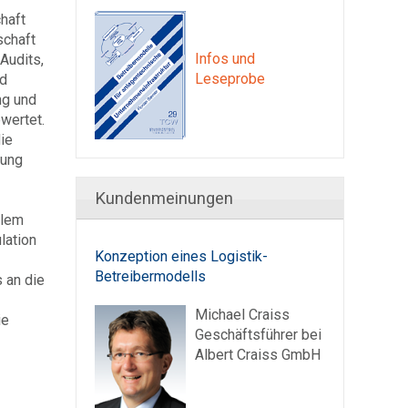
haft
schaft
Infos und
Audits,
Leseprobe
nd
ng und
wertet.
die
nung
Kundenmeinungen
llem
lation
Konzeption eines Logistik-
Betreibermodells
 an die
Michael Craiss
ie
Geschäftsführer bei
Albert Craiss GmbH