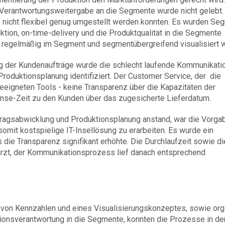
Ver­antwortungs­weitergabe an die Segmente wurde nicht gelebt.
e nicht flexibel genug umgestellt werden konnten. Es wurden Se
ktion, on-time-delivery und die Produkt­qualität in die Segmente
e regelmäßig im Segment und segment­über­greifend visualisiert 
llung der Kundenaufträge wurde die schlecht laufende Kommunikati
oduktionsplanung identifiziert. Der Customer Service, der die
eeigneten Tools - keine Transparenz über die Kapazitäten der
onse-Zeit zu den Kunden über das zugesicherte Lieferdatum.
tragsabwicklung und Produktionsplanung anstand, war die Vorgab
omit kostspielige IT-Insellösung zu erarbeiten. Es wurde ein
die Transparenz signifikant erhöhte. Die Durchlaufzeit sowie di
zt, der Kommunikations­prozess lief danach entsprechend
on Kennzahlen und eines Visuali­sierungs­konzeptes, sowie org
ions­verantwortung in die Segmente, konnten die Prozesse in de