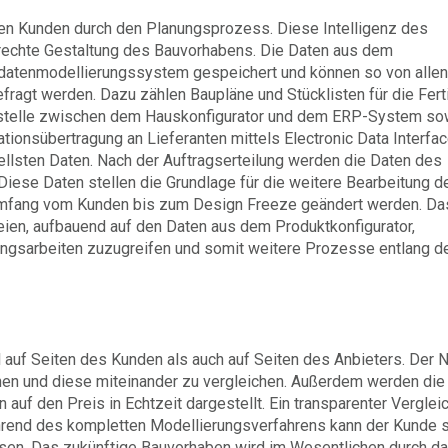
den Kunden durch den Planungsprozess. Diese Intelligenz des
erechte Gestaltung des Bauvorhabens. Die Daten aus dem
edatenmodellierungssystem gespeichert und können so von allen
ragt werden. Dazu zählen Baupläne und Stücklisten für die Fert
ittstelle zwischen dem Hauskonfigurator und dem ERP-System so
ionsübertragung an Lieferanten mittels Electronic Data Interfa
tuellsten Daten. Nach der Auftragserteilung werden die Daten des
Diese Daten stellen die Grundlage für die weitere Bearbeitung d
n Umfang vom Kunden bis zum Design Freeze geändert werden. Da
ien, aufbauend auf den Daten aus dem Produktkonfigurator,
tungsarbeiten zuzugreifen und somit weitere Prozesse entlang d
l auf Seiten des Kunden als auch auf Seiten des Anbieters. Der 
gnen und diese miteinander zu vergleichen. Außerdem werden die
f den Preis in Echtzeit dargestellt. Ein transparenter Verglei
hrend des kompletten Modellierungsverfahrens kann der Kunde 
assen. Das zukünftige Bauvorhaben wird im Wesentlichen durch da