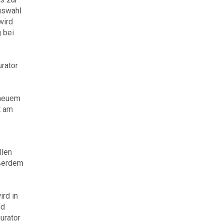
uswahl
wird
 bei
rator
 neuem
t am
llen
ußerdem
ird in
nd
urator