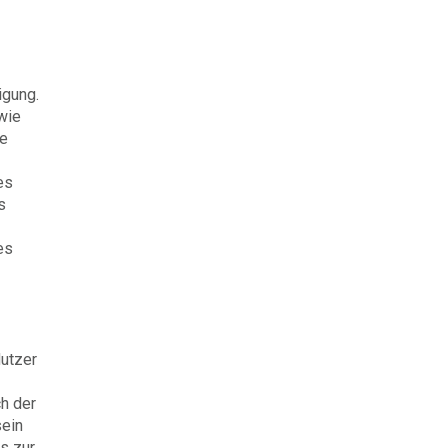
igung.
wie
ce
es
s
es
Nutzer
ch der
sein
s zur