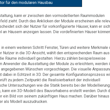
ator für den modularen Hausbau
estaltung, kann er zwischen den vormodellierten Raummodulen
feld zieht. Durch das Anklicken der Module erscheinen alle rele
cheidet sich der Nutzer für vorkonfigurierte Häuser, kann er sic
wahl an Häusern anzeigen lassen. Die vordefinierten Häuser könne
 in einem weiteren Schritt Fenster, Türen und weitere Merkmale 
er Nutzer in die 3D-Ansicht, wählt den entsprechenden Raum aus
die Räume individuell gestalten. Hierzu zählen beispielsweise
m Anwender die Ausstattung der Module zu erleichtern, werden 
n angegebenen Wünschen vorgeschlagen. Die visuelle Anpassun
 dabei in Echtzeit in 3D. Der gesamte Konfigurationsprozess wi
rüft zu jedem Zeitpunkt die Realisierbarkeit der individuell
sche Untersuchungen wie die Statik bereits bei der Modellierung
e, kann ein 3D-Modell des Bauvorhabens erstellt werden. Durch d
er ein Bild von seinem zukünftigen Haus machen. Darüber hinaus
er als Modell auszudrucken.