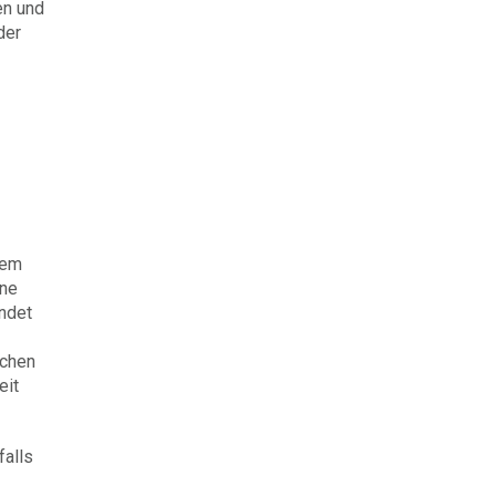
en und
der
dem
ine
ndet
ichen
eit
falls