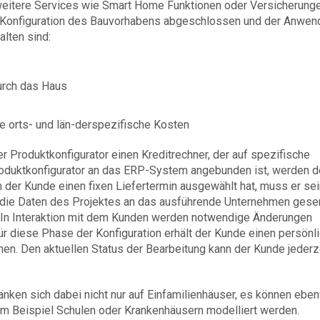
r weitere Services wie Smart Home Funktionen oder Versicherung
ie Konfiguration des Bauvorhabens abgeschlossen und der Anwen
alten sind:
urch das Haus
e orts- und län-derspezifische Kosten
 Produktkonfigurator einen Kreditrechner, der auf spezifische
 Produktkonfigurator an das ERP-System angebunden ist, werden 
der Kunde einen fixen Liefertermin ausgewählt hat, muss er se
en die Daten des Projektes an das ausführende Unternehmen gese
ft. In Interaktion mit dem Kunden werden notwendige Änderungen
r diese Phase der Konfiguration erhält der Kunde einen persönl
nen. Den aktuellen Status der Bearbeitung kann der Kunde jederz
nken sich dabei nicht nur auf Einfamilienhäuser, es können eben
m Beispiel Schulen oder Krankenhäusern modelliert werden.