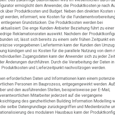
figurator ermöglicht dem Anwender, die Produktkosten je nach A
lick über Produktkosten und Budget. Neben den direkten Kosten 
gt werden, informiert, wie Kosten für die Fundamentvorbereitung
ei entlegenen Grundstücken. Die Produktkosten werden bei
aktualisiert. Die enge Kunden-Anbieter Beziehung führt zu einer
edrige Reklamationsraten auswirkt. Nachdem der Produktkonfigu
nden ist, lässt sich bereits zu einem sehr frühen Zeitpunkt ein
n präzise vorgegebenen Liefertermin kann der Kunden den Umzug
hnung kündigen und so Kosten für die parallele Nutzung von dem
ndividuellen Zugangsdaten kann der Anwender sich zu jeder Zei
er Änderungen durchführen. Durch die Verarbeitung der Daten in
 Produktkosten und Lieferzeitpunkt nachvollzogen werden.
aben erforderlichen Daten und Informationen kann einem potenzie
wortlichen Personen im Bauprozess, entgegengewirkt werden. A
er und den ausführenden Stellen, beispielsweise per E-Mail,
rantwortlichen Mitarbeiter jederzeit auf die vergangene
sichtigung des ganzheitlichen Building Information Modelling w
die selbe Datengrundlage zurückgegriffen und Medienbrüche u
ationalisierung des modularen Hausbaus kann der Produktkonfig