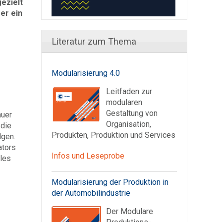
ezielt
er ein
Literatur zum Thema
Modularisierung 4.0
Leitfaden zur
modularen
Gestaltung von
auer
Organisation,
 die
Produkten, Produktion und Services
lgen.
ators
Infos und Leseprobe
lles
Modularisierung der Produktion in
der Automobilindustrie
Der Modulare