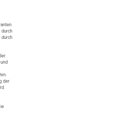
vanten
h durch
n durch
der
 und
ihm
g der
rd
ie