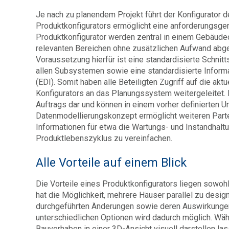
Je nach zu planendem Projekt führt der Konfigurator 
Produktkonfigurators ermöglicht eine anforderungsg
Produktkonfigurator werden zentral in einem Gebäud
relevanten Bereichen ohne zusätzlichen Aufwand abgef
Voraussetzung hierfür ist eine standardisierte Schn
allen Subsystemen sowie eine standardisierte Informat
(EDI). Somit haben alle Beteiligten Zugriff auf die ak
Konfigurators an das Planungssystem weitergeleitet. 
Auftrags dar und können in einem vorher definierte
Datenmodellierungskonzept ermöglicht weiteren Parte
Informationen für etwa die Wartungs- und Instandhal
Produktlebenszyklus zu vereinfachen.
Alle Vorteile auf einem Blick
Die Vorteile eines Produktkonfigurators liegen sowoh
hat die Möglichkeit, mehrere Häuser parallel zu desi
durchgeführten Änderungen sowie deren Auswirkungen au
unterschiedlichen Optionen wird dadurch möglich. Wä
Bauvorhaben in einer 3D-Ansicht visuell darstellen l