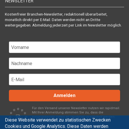
NEWSLETTER
Kostenfreier Branchen-Newsletter, redaktionell überarbeitet,
monatlich direkt per E-Mail. Daten werden nicht an Dritte
weitergegeben. Abmeldung jederzeit per Link im Newsletter möglich.
Anmelden
Für den Versand unserer Newsletter nutzen wir rapidmail.
Mit Ihrer Anmeldung stimmen Sie zu, dass die
eingegebenen Daten an rapidmail übermittelt werden.
Diese Website verwendet zu statistischen Zwecken
Beachten Sie bitte deren
AGB
und
Cookies und Google Analytics. Diese Daten werden
Datenschutzbestimmungen
.