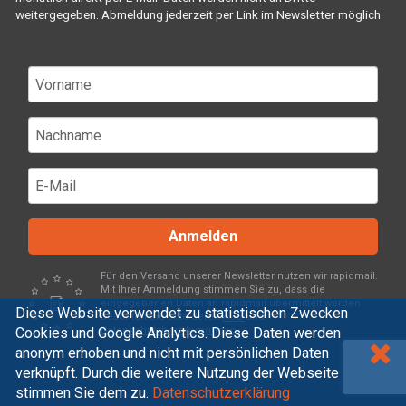
weitergegeben. Abmeldung jederzeit per Link im Newsletter möglich.
Anmelden
Für den Versand unserer Newsletter nutzen wir rapidmail.
Mit Ihrer Anmeldung stimmen Sie zu, dass die
eingegebenen Daten an rapidmail übermittelt werden.
Diese Website verwendet zu statistischen Zwecken
Beachten Sie bitte deren
AGB
und
Cookies und Google Analytics. Diese Daten werden
Datenschutzbestimmungen
.
anonym erhoben und nicht mit persönlichen Daten
verknüpft. Durch die weitere Nutzung der Webseite
stimmen Sie dem zu.
Datenschutzerklärung