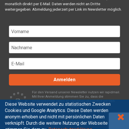
monatlich direkt per E-Mail. Daten werden nicht an Dritte
weitergegeben. Abmeldung jederzeit per Link im Newsletter möglich.
Anmelden
Für den Versand unserer Newsletter nutzen wir rapidmail.
Mit Ihrer Anmeldung stimmen Sie zu, dass die
eingegebenen Daten an rapidmail übermittelt werden.
Diese Website verwendet zu statistischen Zwecken
Beachten Sie bitte deren
AGB
und
Cookies und Google Analytics. Diese Daten werden
Datenschutzbestimmungen
.
anonym erhoben und nicht mit persönlichen Daten
verknüpft. Durch die weitere Nutzung der Webseite