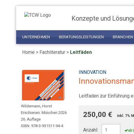
Konzepte und Lösung
UNTERNEHMEN
BERATUNGSLEISTUNGEN
BRANCHEN
Home
>
Fachliteratur
>
Leitfäden
INNOVATION
Innovationsma
Leitfaden zur Einführung 
Wildemann, Horst
Erschienen: München 2026
250,00 €
inkl. 7% 
26. Auflage
ISBN: 978-3-931511-94-4
Anzahl:
ab 