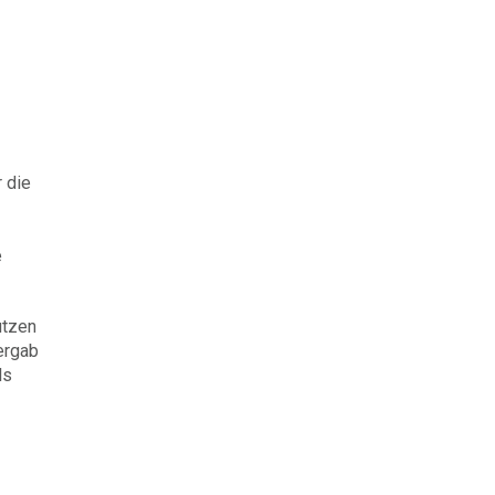
 die
e
utzen
ergab
ls