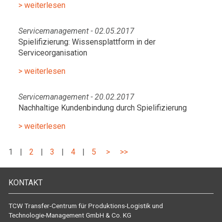
> weiterlesen
Servicemanagement - 02.05.2017
Spielifizierung: Wissensplattform in der
Serviceorganisation
> weiterlesen
Servicemanagement - 20.02.2017
Nachhaltige Kundenbindung durch Spielifizierung
> weiterlesen
1
|
2
|
3
|
4
|
5
>
>>
KONTAKT
TCW Transfer-Centrum für Produktions-Logistik und
Technologie-Management GmbH & Co. KG