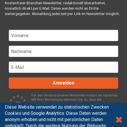
Kostenfreier Branchen-Newsletter, redaktionell überarbeitet,
monatlich direkt per E-Mail. Daten werden nicht an Dritte
weitergegeben. Abmeldung jederzeit per Link im Newsletter möglich.
Anmelden
Für den Versand unserer Newsletter nutzen wir rapidmail.
Mit Ihrer Anmeldung stimmen Sie zu, dass die
eingegebenen Daten an rapidmail übermittelt werden.
Diese Website verwendet zu statistischen Zwecken
Beachten Sie bitte deren
AGB
und
Cookies und Google Analytics. Diese Daten werden
Datenschutzbestimmungen
.
anonym erhoben und nicht mit persönlichen Daten
verknüpft. Durch die weitere Nutzung der Webseite