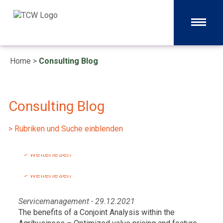
Home
>
Consulting Blog
Consulting Blog
Servicemanagement - 22.06.2026
> Rubriken und Suche einblenden
Auftragsabwicklung neu gedacht mit
Servicemanagement - 13.10.2023
modernen KI-Tools
Marktgetriebene Neustrukturierung
> weiterlesen
des Vertriebs
> weiterlesen
Servicemanagement - 29.12.2021
The benefits of a Conjoint Analysis within the