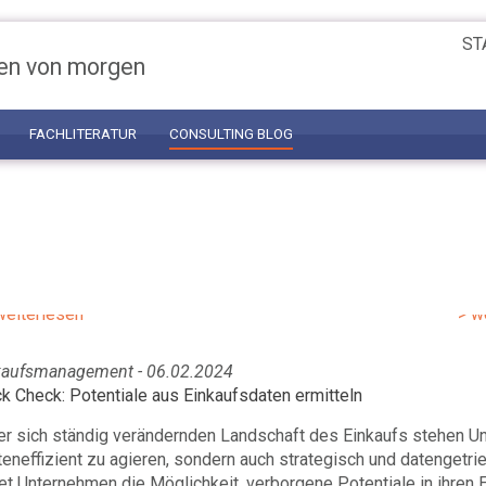
ST
en von morgen
FACHLITERATUR
CONSULTING BLOG
nkaufsmanagement - 03.06.2025
Ein
xt Level Supplier Collaboration:
St
novation durch Vertrauen und
Ein
eferantenbindung
Hal
weiterlesen
> w
kaufsmanagement - 06.02.2024
k Check: Potentiale aus Einkaufsdaten ermitteln
er sich ständig verändernden Landschaft des Einkaufs stehen Un
eneffizient zu agieren, sondern auch strategisch und datengetr
et Unternehmen die Möglichkeit, verborgene Potentiale in ihren E