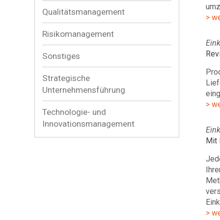
umz
Qualitätsmanagement
> w
Risikomanagement
Ein
Rev
Sonstiges
Pro
Strategische
Lief
Unternehmensführung
ein
> w
Technologie- und
Innovationsmanagement
Ein
Mit
Jede
Ihr
Met
ver
Ein
> w