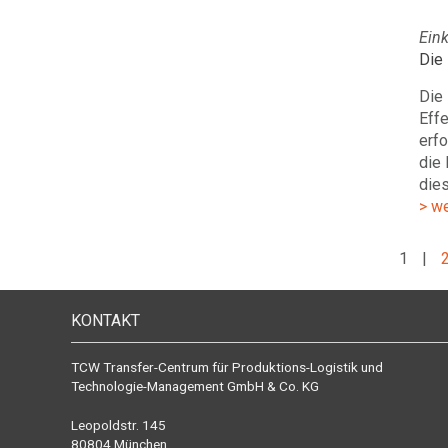
Ein
Die
Die 
Effe
erfo
die 
dies
> w
1
|
KONTAKT
TCW Transfer-Centrum für Produktions-Logistik und
Technologie-Management GmbH & Co. KG
Leopoldstr. 145
80804 München