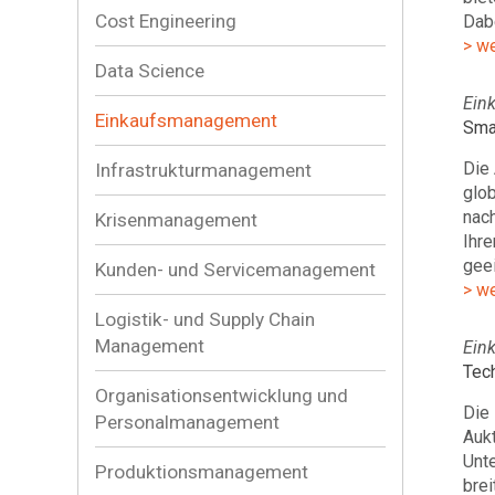
Cost Engineering
Dabe
> w
Data Science
Ein
Einkaufsmanagement
Smar
Die 
Infrastrukturmanagement
glob
nach
Krisenmanagement
Ihre
geei
Kunden- und Servicemanagement
> w
Logistik- und Supply Chain
Management
Ein
Tec
Organisationsentwicklung und
Die 
Personalmanagement
Aukt
Unte
Produktionsmanagement
bre