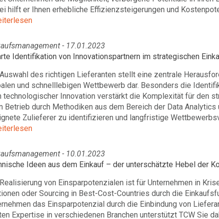
i hilft er Ihnen erhebliche Effizienzsteigerungen und Kostenpoten
eiterlesen
kaufsmanagement - 17.01.2023
te Identifikation von Innovationspartnern im strategischen Einka
Auswahl des richtigen Lieferanten stellt eine zentrale Herausf
alen und schnelllebigen Wettbewerb dar. Besonders die Identifi
 technologischer Innovation verstärkt die Komplexität für den s
n Betrieb durch Methodiken aus dem Bereich der Data Analytics u
gnete Zulieferer zu identifizieren und langfristige Wettbewerbsv
eiterlesen
kaufsmanagement - 10.01.2023
hnische Ideen aus dem Einkauf – der unterschätzte Hebel der K
Realisierung von Einsparpotenzialen ist für Unternehmen in Krise
ionen oder Sourcing in Best-Cost-Countries durch die Einkaufsfu
rnehmen das Einsparpotenzial durch die Einbindung von Liefera
iten Expertise in verschiedenen Branchen unterstützt TCW Sie d