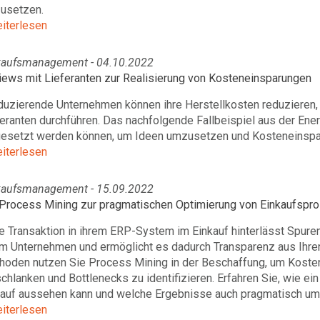
usetzen.
eiterlesen
kaufsmanagement - 04.10.2022
iews mit Lieferanten zur Realisierung von Kosteneinsparungen
duzierende Unternehmen können ihre Herstellkosten reduzieren,
eranten durchführen. Das nachfolgende Fallbeispiel aus der Ener
gesetzt werden können, um Ideen umzusetzen und Kosteneinspar
eiterlesen
kaufsmanagement - 15.09.2022
 Process Mining zur pragmatischen Optimierung von Einkaufspr
 Transaktion in ihrem ERP-System im Einkauf hinterlässt Spuren
em Unternehmen und ermöglicht es dadurch Transparenz aus Ihren
hoden nutzen Sie Process Mining in der Beschaffung, um Kosten
schlanken und Bottlenecks zu identifizieren. Erfahren Sie, wie
kauf aussehen kann und welche Ergebnisse auch pragmatisch um
eiterlesen