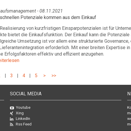
kaufsmanagement - 08.11.2021
 schnellen Potenziale kommen aus dem Einkauf
Realisierung von kurzfristigen Einsparpotenzialen ist für Untern
kte bietet die Einkaufsfunktion. Der Einkauf kann die Potenziale al
lgreiche Umsetzung ist vor allem eine strukturierte Governance,
Lieferantenintegration erforderlich. Mit einer breiten Expertise
e Erfolgsfaktoren effektiv und effizient anzugehen.
eiterlesen
2
|
3
|
4
|
5
>
>>
SOCIAL MEDIA
N
Youtube
Ko
Xing
mo
LinkedIn
we
Rss Feed
mö