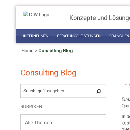
Konzepte und Lösung
UNTERNEHMEN
BERATUNGSLEISTUNGEN
BRANCHEN
Home
>
Consulting Blog
Ei
Ne
In
Consulting Blog
Li
> 
Ein
Quic
RUBRIKEN
In d
Alle Themen
kost
biet