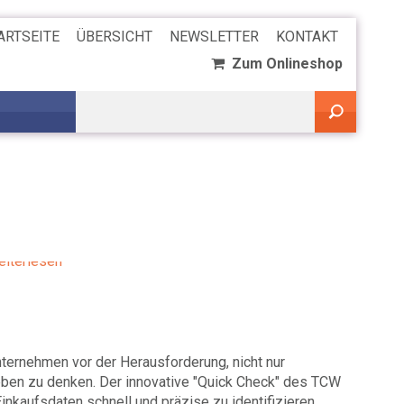
ARTSEITE
ÜBERSICHT
NEWSLETTER
KONTAKT
Zum Onlineshop
kaufsmanagement - 20.02.2024
rategische Neuausrichtung des
kaufs: Fallbeispiel Bewältigung der
bleiterkrise
eiterlesen
ternehmen vor der Herausforderung, nicht nur
ieben zu denken. Der innovative "Quick Check" des TCW
inkaufsdaten schnell und präzise zu identifizieren.