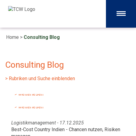
Home
>
Consulting Blog
Consulting Blog
Logistikmanagement - 01.07.2026
Prozessoptimierung im
> Rubriken und Suche einblenden
Maschinenbau nach Automotive-
Logistikmanagement - 22.06.2026
Vorbild
Optimierung der Logistikprozesse
> weiterlesen
durch moderne KI-Tools
> weiterlesen
Logistikmanagement - 17.12.2025
Best-Cost Country Indien - Chancen nutzen, Risiken