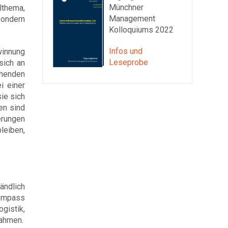
Münchner
lthema,
Management
sondern
Kolloquiums 2022
Infos und
winnung
Leseprobe
sich an
ehenden
i einer
ie sich
en sind
erungen
leiben,
ändlich
Kompass
gistik,
nahmen.