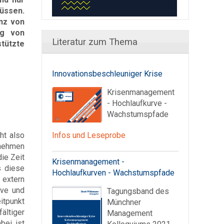
üssen.
enz von
ng von
Literatur zum Thema
ützte
Innovationsbeschleuniger Krise
Krisenmanagement
- Hochlaufkurve -
Wachstumspfade
ht also
Infos und Leseprobe
rnehmen
ie Zeit
Krisenmanagement -
s diese
Hochlaufkurven - Wachstumspfade
 extern
ive und
Tagungsband des
itpunkt
Münchner
ältiger
Management
bei ist