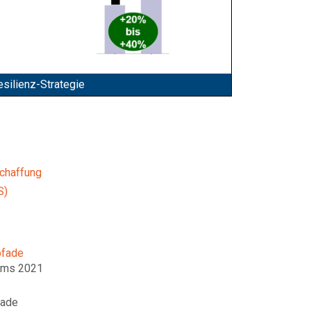
esilienz-Strategie
chaffung
S)
pfade
ums 2021
fade