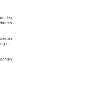
ie, den
nkreten
.
sierten
ung der
ßnahmen