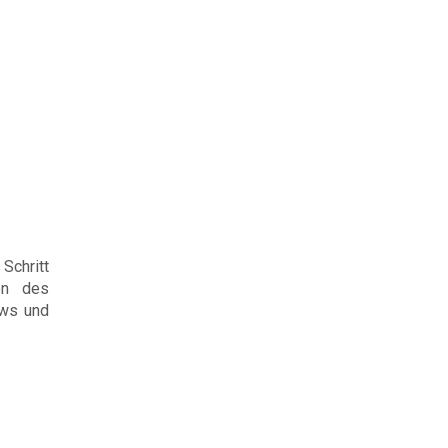
Schritt
en des
ews und