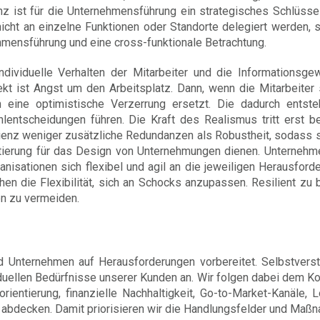
ienz ist für die Unternehmensführung ein strategisches Schlüsse
icht an einzelne Funktionen oder Standorte delegiert werden, 
hmensführung und eine cross-funktionale Betrachtung.
ndividuelle Verhalten der Mitarbeiter und die Informationsge
fekt ist Angst um den Arbeitsplatz. Dann, wenn die Mitarbeiter 
h eine optimistische Verzerrung ersetzt. Die dadurch entst
hlentscheidungen führen. Die Kraft des Realismus tritt erst be
lienz weniger zusätzliche Redundanzen als Robustheit, sodass s
ientierung für das Design von Unternehmungen dienen. Unternehm
nisationen sich flexibel und agil an die jeweiligen Herausford
en die Flexibilität, sich an Schocks anzupassen. Resilient zu b
n zu vermeiden.
d Unternehmen auf Herausforderungen vorbereitet. Selbstverst
viduellen Bedürfnisse unserer Kunden an. Wir folgen dabei dem 
ientierung, finanzielle Nachhaltigkeit, Go-to-Market-Kanäle, Lo
abdecken. Damit priorisieren wir die Handlungsfelder und Maß