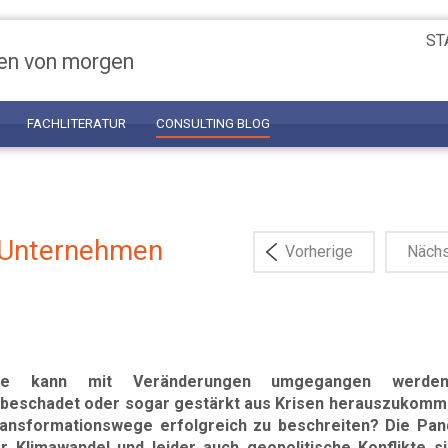
ST
en von morgen
FACHLITERATUR
CONSULTING BLOG
– Unternehmen
Vorherige
Näch
ie kann mit Veränderungen umgegangen werde
beschadet oder sogar gestärkt aus Krisen herauszukomm
ansformationswege erfolgreich zu beschreiten? Die Pan
r Klimawandel und leider auch geopolitische Konflikte s