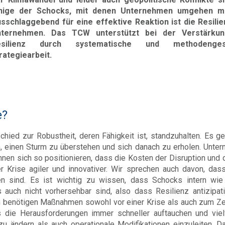
inige der Schocks, mit denen Unternehmen umgehen m
sschlaggebend für eine effektive Reaktion ist die Resili
nternehmen. Das TCW unterstützt bei der Verstärku
esilienz durch systematische und methodengest
rategiearbeit.
e?
chied zur Robustheit, deren Fähigkeit ist, standzuhalten. Es ge
 einen Sturm zu überstehen und sich danach zu erholen. Unte
nen sich so positionieren, dass die Kosten der Disruption und d
 Krise agiler und innovativer. Wir sprechen auch davon, das
n sind. Es ist wichtig zu wissen, dass Schocks intern wie
auch nicht vorhersehbar sind, also dass Resilienz antizipat
benötigen Maßnahmen sowohl vor einer Krise als auch zum Ze
 die Herausforderungen immer schneller auftauchen und vielf
 ändern als auch operationale Modifikationen einzuleiten. Da