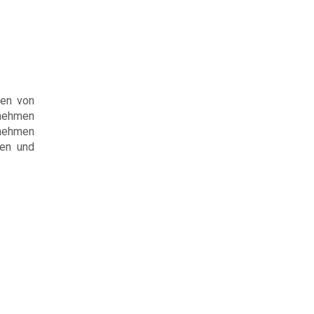
hen von
rnehmen
rnehmen
fen und