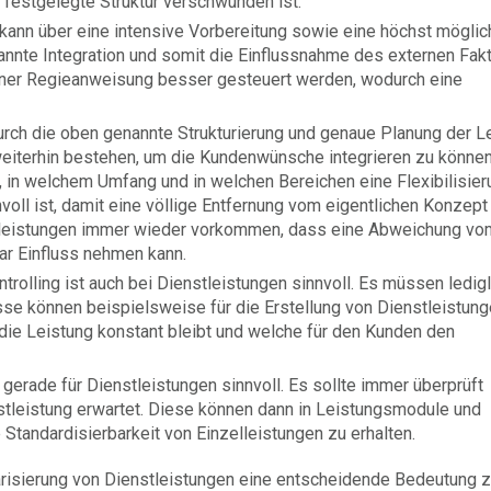
 festgelegte Struktur verschwunden ist.
 kann über eine intensive Vorbereitung sowie eine höchst möglic
annte Integration und somit die Einflussnahme des externen Fak
 einer Regieanweisung besser gesteuert werden, wodurch eine
ls durch die oben genannte Strukturierung und genaue Planung der L
weiterhin bestehen, um die Kundenwünsche integrieren zu können
 in welchem Umfang und in welchen Bereichen eine Flexibilisier
ll ist, damit eine völlige Entfernung vom eigentlichen Konzept
tleistungen immer wieder vorkommen, dass eine Abweichung vo
ar Einfluss nehmen kann.
trolling ist auch bei Dienstleistungen sinnvoll. Es müssen ledigl
e können beispielsweise für die Erstellung von Dienstleistun
die Leistung konstant bleibt und welche für den Kunden den
gerade für Dienstleistungen sinnvoll. Es sollte immer überprüft
tleistung erwartet. Diese können dann in Leistungsmodule und
Standardisierbarkeit von Einzelleistungen zu erhalten.
risierung von Dienstleistungen eine entscheidende Bedeutung z