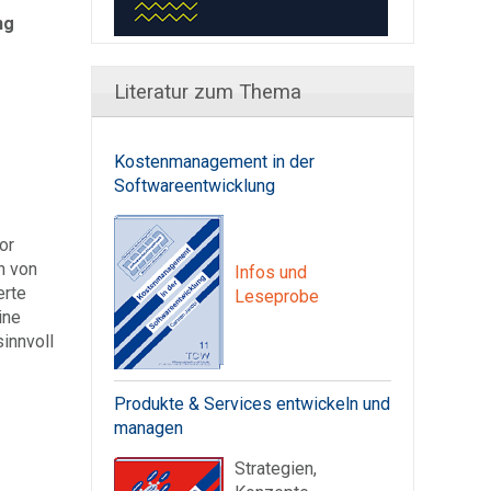
ng
Literatur zum Thema
Kostenmanagement in der
Softwareentwicklung
or
n von
Infos und
erte
Leseprobe
ine
innvoll
Produkte & Services entwickeln und
managen
Strategien,