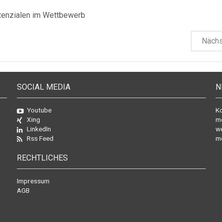
otenzialen im Wettbewerb
Näch
SOCIAL MEDIA
N
Youtube
Ko
Xing
mo
LinkedIn
we
Rss Feed
mö
RECHTLICHES
Impressum
AGB