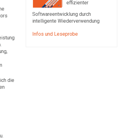
effizienter
he
Softwareentwicklung durch
tors
intelligente Wiederverwendung
Infos und Leseprobe
eistung
.
ung,
m
ich die
gen
u.