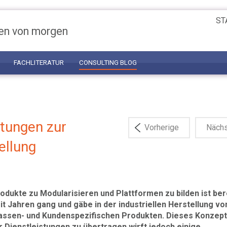
ST
en von morgen
FACHLITERATUR
CONSULTING BLOG
stungen zur
Vorherige
Näch
ellung
odukte zu Modularisieren und Plattformen zu bilden ist ber
it Jahren gang und gäbe in der industriellen Herstellung vo
ssen- und Kundenspezifischen Produkten. Dieses Konzept
r Dienstleistungen zu übertragen wirft jedoch einige