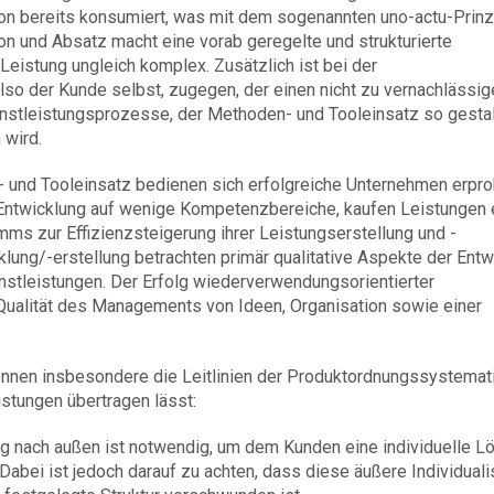
tion bereits konsumiert, was mit dem sogenannten uno-actu-Prinz
on und Absatz macht eine vorab geregelte und strukturierte
Leistung ungleich komplex. Zusätzlich ist bei der
also der Kunde selbst, zugegen, der einen nicht zu vernachlässi
ienstleistungsprozesse, der Methoden- und Tooleinsatz so gestal
 wird.
 und Tooleinsatz bedienen sich erfolgreiche Unternehmen erpro
Entwicklung auf wenige Kompetenzbereiche, kaufen Leistungen 
ms zur Effizienzsteigerung ihrer Leistungserstellung und -
ung/-erstellung betrachten primär qualitative Aspekte der Entw
nstleistungen. Der Erfolg wiederverwendungsorientierter
 Qualität des Managements von Ideen, Organisation sowie einer
nnen insbesondere die Leitlinien der Produktordnungssystemat
istungen übertragen lässt:
rung nach außen ist notwendig, um dem Kunden eine individuelle L
abei ist jedoch darauf zu achten, dass diese äußere Individuali