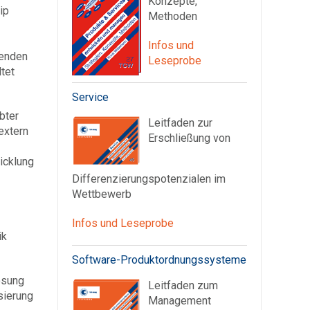
Konzepte,
ip
Methoden
Infos und
genden
Leseprobe
tet
Service
bter
Leitfaden zur
extern
Erschließung von
icklung
Differenzierungspotenzialen im
Wettbewerb
Infos und Leseprobe
ik
Software-Produktordnungssysteme
ösung
Leitfaden zum
sierung
Management