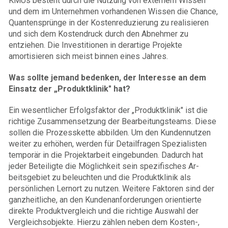
KMUs besteht durch die Nutzung von externem Wissen
und dem im Unternehmen vorhandenen Wissen die Chance,
Quantensprünge in der Kostenreduzierung zu realisieren
und sich dem Kostendruck durch den Abnehmer zu
entziehen. Die Investitionen in derartige Projekte
amortisieren sich meist binnen eines Jahres.
Was sollte jemand bedenken, der Interesse an dem
Einsatz der „Produktklinik" hat?
Ein wesentlicher Erfolgsfaktor der „Produktklinik" ist die
richtige Zusammensetzung der Bearbeitungsteams. Diese
sollen die Prozesskette abbilden. Um den Kundennutzen
weiter zu erhöhen, werden für Detailfragen Spezialisten
temporär in die Projektarbeit eingebun­den. Dadurch hat
jeder Beteiligte die Möglichkeit sein spe­zifi­sches Ar­
beitsge­biet zu beleuchten und die Produktklinik als
persönli­chen Lernort zu nut­zen. Weitere Faktoren sind der
ganzheitliche, an den Kundenanforderungen orientierte
direkte Produktvergleich und die richtige Auswahl der
Vergleichsobjekte. Hierzu zählen neben dem Kosten-,