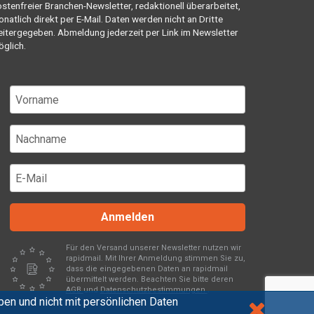
stenfreier Branchen-Newsletter, redaktionell überarbeitet,
natlich direkt per E-Mail. Daten werden nicht an Dritte
itergegeben. Abmeldung jederzeit per Link im Newsletter
glich.
Anmelden
Für den Versand unserer Newsletter nutzen wir
rapidmail. Mit Ihrer Anmeldung stimmen Sie zu,
dass die eingegebenen Daten an rapidmail
übermittelt werden. Beachten Sie bitte deren
AGB
und
Datenschutzbestimmungen
.
en und nicht mit persönlichen Daten