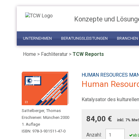
Konzepte und Lösung
UNTERNEHMEN
BERATUNGSLEISTUNGEN
BRANCHEN
Home
>
Fachliteratur
>
TCW Reports
HUMAN RESOURCES MA
Human Resour
Katalysator des kulturell
Sattelberger, Thomas
84,00 €
Erschienen: München 2000
inkl. 7% Mw
1. Auflage
ISBN: 978-3-931511-47-0
Anzahl:
ab 