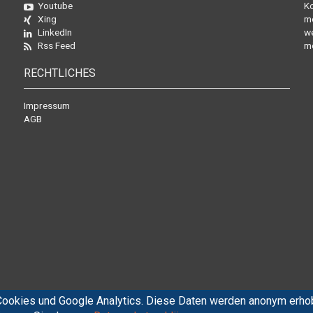
Youtube
Ko
Xing
mo
LinkedIn
we
Rss Feed
mö
RECHTLICHES
Impressum
AGB
ookies und Google Analytics. Diese Daten werden anonym erhob