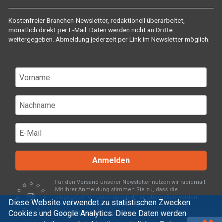
Kostenfreier Branchen-Newsletter, redaktionell überarbeitet,
monatlich direkt per E-Mail. Daten werden nicht an Dritte
weitergegeben. Abmeldung jederzeit per Link im Newsletter möglich.
Anmelden
Für den Versand unserer Newsletter nutzen wir rapidmail.
Mit Ihrer Anmeldung stimmen Sie zu, dass die
eingegebenen Daten an rapidmail übermittelt werden.
Diese Website verwendet zu statistischen Zwecken
Beachten Sie bitte deren
AGB
und
Cookies und Google Analytics. Diese Daten werden
Datenschutzbestimmungen
.