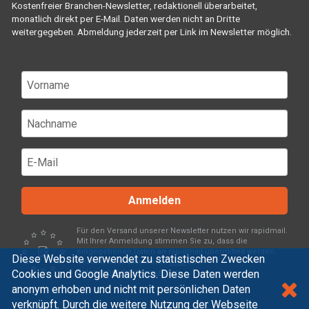
Kostenfreier Branchen-Newsletter, redaktionell überarbeitet,
monatlich direkt per E-Mail. Daten werden nicht an Dritte
weitergegeben. Abmeldung jederzeit per Link im Newsletter möglich.
Anmelden
Für den Versand unserer Newsletter nutzen wir rapidmail.
Mit Ihrer Anmeldung stimmen Sie zu, dass die
eingegebenen Daten an rapidmail übermittelt werden.
Diese Website verwendet zu statistischen Zwecken
Beachten Sie bitte deren
AGB
und
Cookies und Google Analytics. Diese Daten werden
Datenschutzbestimmungen
.
anonym erhoben und nicht mit persönlichen Daten
verknüpft. Durch die weitere Nutzung der Webseite