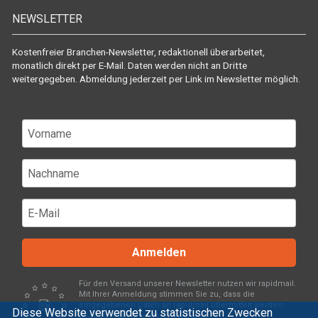
NEWSLETTER
Kostenfreier Branchen-Newsletter, redaktionell überarbeitet,
monatlich direkt per E-Mail. Daten werden nicht an Dritte
weitergegeben. Abmeldung jederzeit per Link im Newsletter möglich.
Anmelden
Für den Versand unserer Newsletter nutzen wir rapidmail.
Mit Ihrer Anmeldung stimmen Sie zu, dass die
eingegebenen Daten an rapidmail übermittelt werden.
Diese Website verwendet zu statistischen Zwecken
Beachten Sie bitte deren
AGB
und