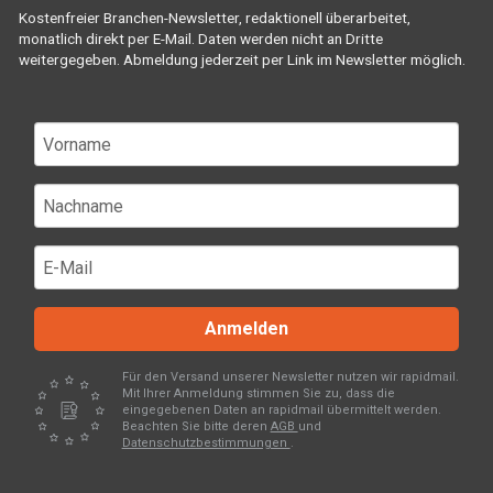
Kostenfreier Branchen-Newsletter, redaktionell überarbeitet,
monatlich direkt per E-Mail. Daten werden nicht an Dritte
weitergegeben. Abmeldung jederzeit per Link im Newsletter möglich.
Anmelden
Für den Versand unserer Newsletter nutzen wir rapidmail.
Mit Ihrer Anmeldung stimmen Sie zu, dass die
eingegebenen Daten an rapidmail übermittelt werden.
Beachten Sie bitte deren
AGB
und
Datenschutzbestimmungen
.