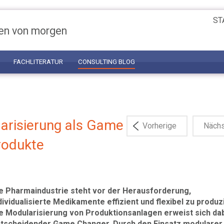
ST
en von morgen
FACHLITERATUR
CONSULTING BLOG
arisierung als Game
Vorherige
Näch
Produkte
e Pharmaindustrie steht vor der Herausforderung,
dividualisierte Medikamente effizient und flexibel zu produz
e Modularisierung von Produktionsanlagen erweist sich dab
tscheidender Game Changer. Durch den Einsatz modularer