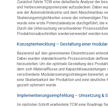
Zunächst führte TCW eine detaillierte Analyse der b
und Verbesserungspotenziale aufzudecken. Dabei wurd
wie der Automobilindustrie und dem Maschinenbau ver
Skalierungsmöglichkeiten sowie der notwendigen Flexib
wurde eine erste Potenzialanalyse durchgeführt, die 
Durch die Untersuchung verschiedener Prozessstufen
Produktionsabschnitten wiederverwendet werden konnt
Konzeptentwicklung – Gestaltung einer modular
Basierend auf den gewonnenen Erkenntnissen entwicke
Dabei wurden standardisierte Prozessmodule definier
herzustellen. Um die optimale Gestaltung des Produkti
dem sich Materialflüsse und Kapazitätsauslastungen s
verschiedene Modularisierungsstrategien bewertet, um
eine Skalierbarkeit der Produktion und eine deutlich
gezielt optimiert wurde.
Implementierungsempfehlung – Umsetzung & St
Im nächsten Schritt erarbeitete TCW eine Roadmap fü