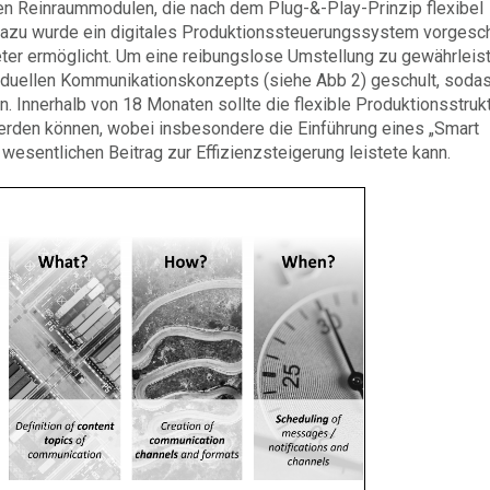
en Reinraummodulen, die nach dem Plug-&-Play-Prinzip flexibel
 dazu wurde ein digitales Produktionssteuerungssystem vorgesc
ter ermöglicht. Um eine reibungslose Umstellung zu gewährleist
iduellen Kommunikationskonzepts (siehe Abb 2) geschult, soda
n. Innerhalb von 18 Monaten sollte die flexible Produktionsstruk
erden können, wobei insbesondere die Einführung eines „Smart
esentlichen Beitrag zur Effizienzsteigerung leistete kann.