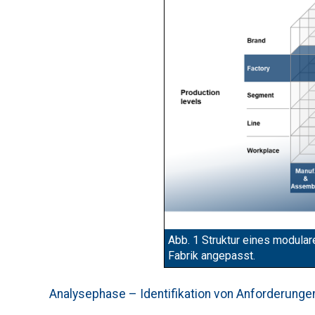
Abb. 1 Struktur eines modular
Fabrik angepasst.
Analysephase – Identifikation von Anforderunge