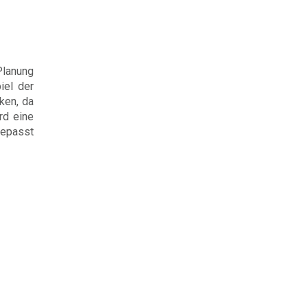
Planung
iel der
ken, da
rd eine
gepasst