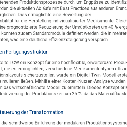
estehenden Produktionsprozesse durch, um Engpässe zu identifiz
en die aktuellen Abläufe mit Best Practices aus anderen Bran
glichen. Dies ermöglichte eine Bewertung der
ilität für die Herstellung individualisierter Medikamente. Gleic
eine prognostizierte Reduzierung der Umrüstkosten um 40 % erg
 konnten zudem Standardmodule definiert werden, die in mehre
en, was eine deutliche Effizienzsteigerung versprach.
en Fertigungsstruktur
lte TCW ein Konzept für eine hochflexible, erweiterbare Produk
t, die es ermöglichten, verschiedene Medikamententypen effizi
onslayouts sicherzustellen, wurde ein Digital-Twin-Modell erstel
imulieren ließen. Mithilfe einer Kosten-Nutzen-Analyse wurden
 das wirtschaftlichste Modell zu ermitteln. Dieses Konzept erl
e Reduzierung der Produktionszeit um 25 %, da das Materialfluss
euerung der Transformation
r die schrittweise Einführung der modularen Produktionssysteme