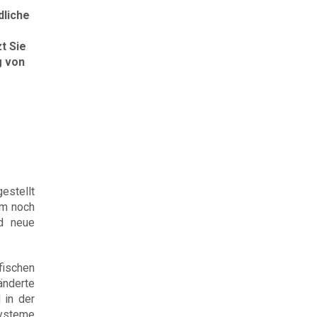
dliche
t Sie
g von
estellt
um noch
nd neue
fischen
änderte
 in der
ysteme