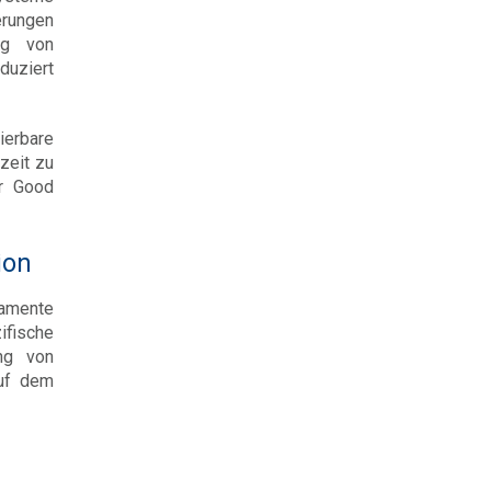
erungen
ng von
duziert
ierbare
zeit zu
er Good
ion
kamente
ifische
ng von
auf dem