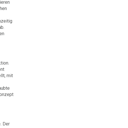
ieren
chen
hzeitig
ab.
ren
tion.
ent
lt, mit
aubte
konzept
. Der