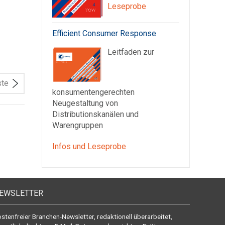
Leseprobe
Efficient Consumer Response
Leitfaden zur
ste
konsumentengerechten
Neugestaltung von
Distributionskanälen und
Warengruppen
Infos und Leseprobe
EWSLETTER
stenfreier Branchen-Newsletter, redaktionell überarbeitet,