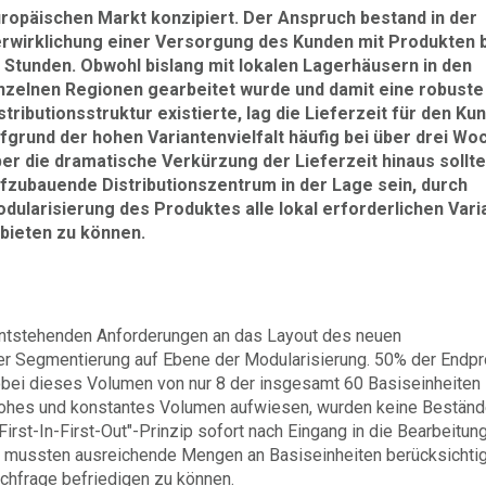
ropäischen Markt konzipiert. Der Anspruch bestand in der
rwirklichung einer Versorgung des Kunden mit Produkten 
 Stunden. Obwohl bislang mit lokalen Lagerhäusern in den
nzelnen Regionen gearbeitet wurde und damit eine robuste
stributionsstruktur existierte, lag die Lieferzeit für den Ku
fgrund der hohen Variantenvielfalt häufig bei über drei Wo
er die dramatische Verkürzung der Lieferzeit hinaus sollte
fzubauende Distributionszentrum in der Lage sein, durch
dularisierung des Produktes alle lokal erforderlichen Vari
bieten zu können.
ntstehenden Anforderungen an das Layout des neuen
er Segmentierung auf Ebene der Modularisierung. 50% der Endp
obei dieses Volumen von nur 8 der insgesamt 60 Basiseinheiten
 hohes und konstantes Volumen aufwiesen, wurden keine Beständ
irst-In-First-Out"-Prinzip sofort nach Eingang in die Bearbeitun
i mussten ausreichende Mengen an Basiseinheiten berücksichtig
chfrage befriedigen zu können.