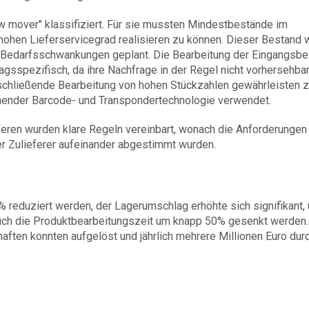
w mover" klassifiziert. Für sie mussten Mindestbestände im
hohen Lieferservicegrad realisieren zu können. Dieser Bestand 
d Bedarfsschwankungen geplant. Die Bearbeitung der Eingangsb
agsspezifisch, da ihre Nachfrage in der Regel nicht vorhersehbar 
nschließende Bearbeitung von hohen Stückzahlen gewährleisten 
hender Barcode- und Transpondertechnologie verwendet.
ren wurden klare Regeln vereinbart, wonach die Anforderungen
der Zulieferer aufeinander abgestimmt wurden.
% reduziert werden, der Lagerumschlag erhöhte sich signifikant,
auch die Produktbearbeitungszeit um knapp 50% gesenkt werden.
aften konnten aufgelöst und jährlich mehrere Millionen Euro dur