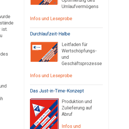
Optimierung des
Umlaufvermögens
wurde
Infos und Leseprobe
estände
ist.
Durchlaufzeit-Halbe
zu
Leitfaden für
Wertschöpfungs-
 des
und
Geschäftsprozesse
Infos und Leseprobe
 und
Das Just-in-Time-Konzept
ch
Produktion und
Zulieferung auf
Abruf
Infos und