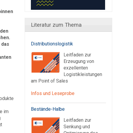
binnen
Literatur zum Thema
nden
chen.
Distributionslogistik
 das
Leitfaden zur
anten
Erzeugung von
exzellenten
Logistikleistungen
am Point of Sales
Infos und Leseprobe
rodukte
Bestände-Halbe
e im
g
Leitfaden zur
t
Senkung und