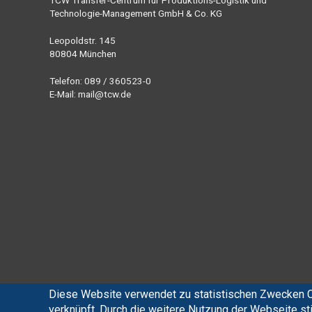
TCW Transfer-Centrum für Produktions-Logistik und
Technologie-Management GmbH & Co. KG
Leopoldstr. 145
80804 München
Telefon: 089 / 360523-0
E-Mail:
mail@tcw.de
Diese Website verwendet zu statistischen Zwecken C
verknüpft. Durch die weitere Nutzung der Webseite 