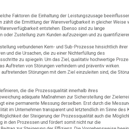
welche Faktoren die Einhaltung der Leistungszusage beeinflusse
 zählt die Ermittlung der Warenverfügbarkeit in gleicher Weise 
 Warenverfügbarkeit entstehen. Ebenso sind zu lange
on oder Zustellung zum Kunden aufzuzeigen und zu quantifiziere
rstellung verbundenen Kern- und Sub-Prozesse hinsichtlich ihrer
ren und die Ursachen, die zu einer Nichterfüllung des
sschritte zu spiegeln. Um das Ziel, qualitativ hochwertige Proz
as Auftreten von Störungen verhindern und präventiv wirken.
auftretenden Störungen mit dem Ziel einzuleiten sind, die Stör
finieren, die die Prozessqualität innerhalb ihres
Abweichung adäquate Maßnahmen zur Sicherstellung der Zielerre
ingt eine permanente Messung derselben. Erst durch die Messun
ität im Unternehmen transparent und letztendlich im Sinne des
glichkeit der Steigerung der Prozessqualität auch die Möglich
g in den Prozessen und fördert somit nicht nur die
 Beitrag zur Steigerung der Effizienz. Die Vorgehensweise beein