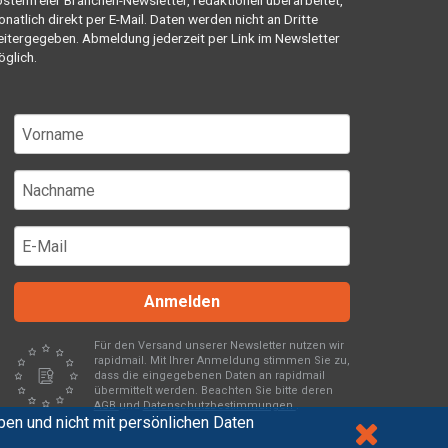
stenfreier Branchen-Newsletter, redaktionell überarbeitet,
natlich direkt per E-Mail. Daten werden nicht an Dritte
itergegeben. Abmeldung jederzeit per Link im Newsletter
glich.
Anmelden
Für den Versand unserer Newsletter nutzen wir
rapidmail. Mit Ihrer Anmeldung stimmen Sie zu,
dass die eingegebenen Daten an rapidmail
übermittelt werden. Beachten Sie bitte deren
AGB
und
Datenschutzbestimmungen
.
en und nicht mit persönlichen Daten