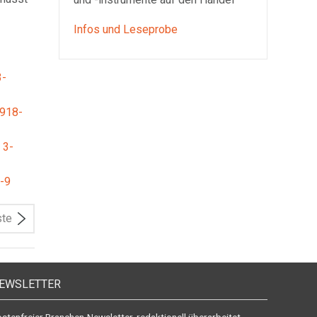
Infos und Leseprobe
3-
9918-
 3-
-9
ste
EWSLETTER