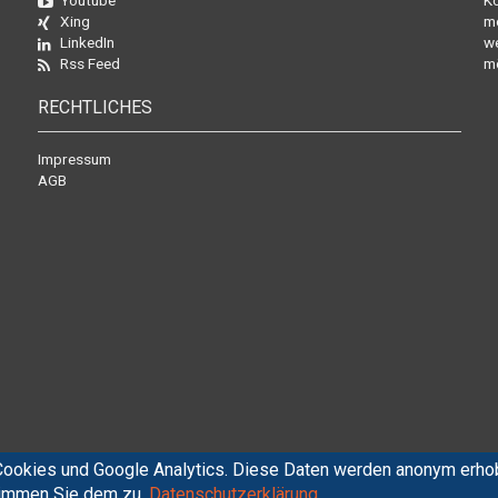
Youtube
Ko
Xing
mo
LinkedIn
we
Rss Feed
mö
RECHTLICHES
Impressum
AGB
ookies und Google Analytics. Diese Daten werden anonym erhob
stimmen Sie dem zu.
Datenschutzerklärung