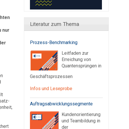
chten
Literatur zum Thema
u nur
Prozess-Benchmarking
der
Leitfaden zur
Erreichung von
Quantensprüngen in
en
Geschäftsprozessen
d
Infos und Leseprobe
lt
satz-
Auftragsabwicklungssegmente
enheit,
Kundenorientierung
und Teambildung in
chert
der