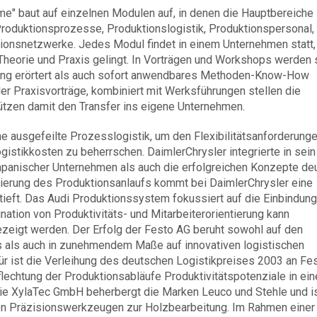
" baut auf einzelnen Modulen auf, in denen die Hauptbereiche
oduktionsprozesse, Produktionslogistik, Produktionspersonal,
tionsnetzwerke. Jedes Modul findet in einem Unternehmen statt,
heorie und Praxis gelingt. In Vorträgen und Workshops werden
tung erörtert als auch sofort anwendbares Methoden-Know-How
er Praxisvorträge, kombiniert mit Werksführungen stellen die
ützen damit den Transfer ins eigene Unternehmen.
e ausgefeilte Prozesslogistik, um den Flexibilitätsanforderung
istikkosten zu beherrschen. DaimlerChrysler integrierte in sein
panischer Unternehmen als auch die erfolgreichen Konzepte de
ierung des Produktionsanlaufs kommt bei DaimlerChrysler eine
ieft. Das Audi Produktionssystem fokussiert auf die Einbindung
nation von Produktivitäts- und Mitarbeiterorientierung kann
zeigt werden. Der Erfolg der Festo AG beruht sowohl auf den
us als auch in zunehmendem Maße auf innovativen logistischen
r ist die Verleihung des deutschen Logistikpreises 2003 an Fes
lechtung der Produktionsabläufe Produktivitätspotenziale in ei
Die XylaTec GmbH beherbergt die Marken Leuco und Stehle und is
 von Präzisionswerkzeugen zur Holzbearbeitung. Im Rahmen einer