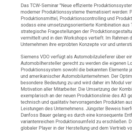
Das TCW-Seminar "Neue effiziente Produktionssysteme
moderner Produktionssysteme thematisiert werden: Pr
Produktionsmittel, Produktionscontrolling und Produk
sodass eine umsetzungsorientierte Kombination aus T
strategische Fragestellungen der Produktionsgestal
vermittelt und in den Workshops vertieft. Im Rahmen d
Unternehmen ihre erprobten Konzepte vor und unterst
Siemens VDO verfügt als Automobilzulieferer über ein
Automobilhersteller gerecht zu werden die eigenen Log
Produktionssystem sowohl die bekannten Elemente ja
und amerikanischer Automobilunternehmen. Der Optim
besondere Bedeutung zu und wird daher im Modul vert
Motivation aller Mitarbeiter. Die Umsetzung der Kombi
exemplarisch an der neuen Produktionslinie des A3 ge
technisch und qualitativ hervorragenden Produkten a
Leistungen des Unternehmens. Jüngster Beweis hierfü
Danfoss Bauer gelang es durch eine konsequente Entf
variantenreichen Produktionsumfeld zu erschließen. 
globaler Player in der Herstellung und dem Vertrieb