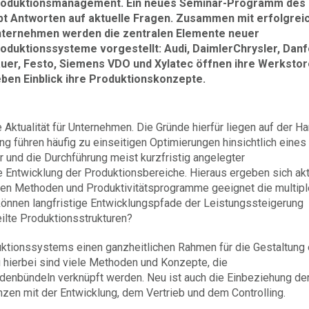
oduktionsmanagement. Ein neues Seminar-Programm des
bt Antworten auf aktuelle Fragen. Zusammen mit erfolgrei
ternehmen werden die zentralen Elemente neuer
oduktionssysteme vorgestellt: Audi, DaimlerChrysler, Dan
uer, Festo, Siemens VDO und Xylatec öffnen ihre Werkstor
ben Einblick ihre Produktionskonzepte.
ktualität für Unternehmen. Die Gründe hierfür liegen auf der Ha
g führen häufig zu einseitigen Optimierungen hinsichtlich eines
 und die Durchführung meist kurzfristig angelegter
e Entwicklung der Produktionsbereiche. Hieraus ergeben sich akt
ten Methoden und Produktivitätsprogramme geeignet die multip
können langfristige Entwicklungspfade der Leistungssteigerung
ilte Produktionsstrukturen?
ktionssystems einen ganzheitlichen Rahmen für die Gestaltung 
u hierbei sind viele Methoden und Konzepte, die
enbündeln verknüpft werden. Neu ist auch die Einbeziehung de
en mit der Entwicklung, dem Vertrieb und dem Controlling.