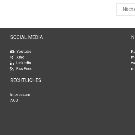
Näch
SOCIAL MEDIA
N
Youtube
Ko
Xing
mo
LinkedIn
we
Rss Feed
mö
RECHTLICHES
Impressum
AGB