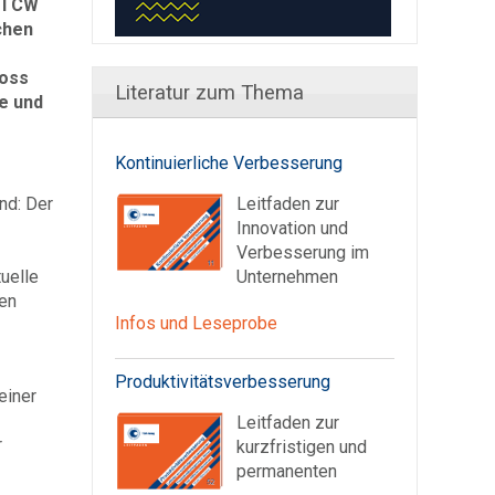
 TCW
chen
foss
Literatur zum Thema
e und
Kontinuierliche Verbesserung
nd: Der
Leitfaden zur
Innovation und
Verbesserung im
uelle
Unternehmen
len
Infos und Leseprobe
Produktivitätsverbesserung
einer
Leitfaden zur
r
kurzfristigen und
permanenten