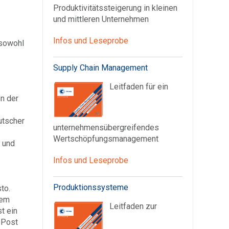
Produktivitätssteigerung in kleinen
und mittleren Unternehmen
Infos und Leseprobe
 sowohl
Supply Chain Management
Leitfaden für ein
en der
utscher
unternehmensübergreifendes
Wertschöpfungsmanagement
 und
Infos und Leseprobe
Produktionssysteme
to.
nem
Leitfaden zur
t ein
 Post