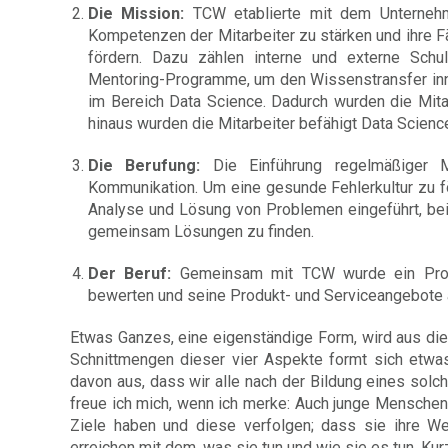
Die Mission:
TCW etablierte mit dem Unternehm
Kompetenzen der Mitarbeiter zu stärken und ihre 
fördern. Dazu zählen interne und externe Schu
Mentoring-Programme, um den Wissenstransfer inn
im Bereich Data Science. Dadurch wurden die Mit
hinaus wurden die Mitarbeiter befähigt Data Scien
Die Berufung:
Die Einführung regelmäßiger M
Kommunikation. Um eine gesunde Fehlerkultur zu fö
Analyse und Lösung von Problemen eingeführt, bei
gemeinsam Lösungen zu finden.
Der Beruf:
Gemeinsam mit TCW wurde ein Projek
bewerten und seine Produkt- und Serviceangebote 
Etwas Ganzes, eine eigenständige Form, wird aus dies
Schnittmengen dieser vier Aspekte formt sich etwas
davon aus, dass wir alle nach der Bildung eines solch
freue ich mich, wenn ich merke: Auch junge Menschen 
Ziele haben und diese verfolgen; dass sie ihre We
erreichen mit dem, was sie tun und wie sie es tun. Kur