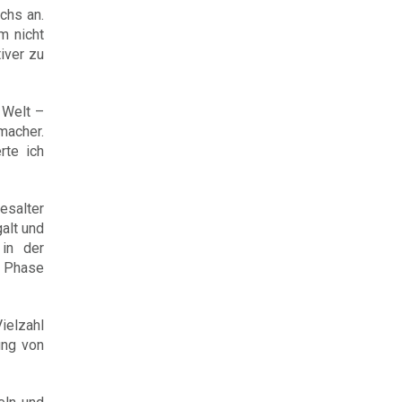
chs an.
m nicht
iver zu
 Welt –
macher.
rte ich
desalter
alt und
in der
n Phase
ielzahl
ung von