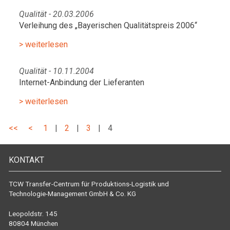
Qualität - 20.03.2006
Verleihung des „Bayerischen Qualitätspreis 2006“
> weiterlesen
Qualität - 10.11.2004
Internet-Anbindung der Lieferanten
> weiterlesen
<<
<
1
|
2
|
3
|
4
KONTAKT
TCW Transfer-Centrum für Produktions-Logistik und
Technologie-Management GmbH & Co. KG
Leopoldstr. 145
80804 München