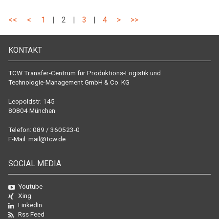
<<
<
1
|
2
|
3
|
4
>
>>
KONTAKT
TCW Transfer-Centrum für Produktions-Logistik und
Technologie-Management GmbH & Co. KG
Leopoldstr. 145
80804 München
Telefon: 089 / 360523-0
E-Mail:
mail@tcw.de
SOCIAL MEDIA
Youtube
Xing
LinkedIn
Rss Feed