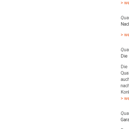
> w
Qual
Nac
> w
Qual
Die 
Die 
Qua
auch
nach
Kon
> w
Qual
Gara