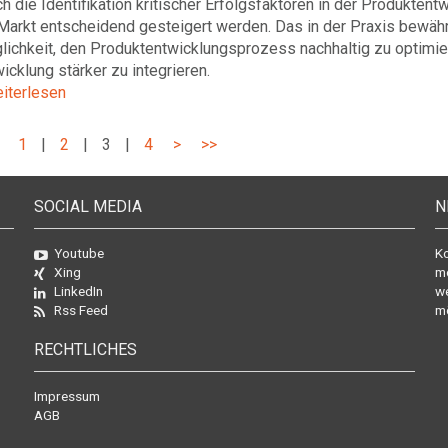
h die Identifikation kritischer Erfolgs­faktoren in der Produkt­e
Markt entscheidend gesteigert werden. Das in der Praxis bewähr
ichkeit, den Produkt­ent­wicklungs­prozess nachhaltig zu optim
icklung stärker zu integrieren.
eiterlesen
1
|
2
|
3
|
4
>
>>
SOCIAL MEDIA
N
Youtube
Ko
Xing
mo
LinkedIn
we
Rss Feed
mö
RECHTLICHES
Impressum
AGB