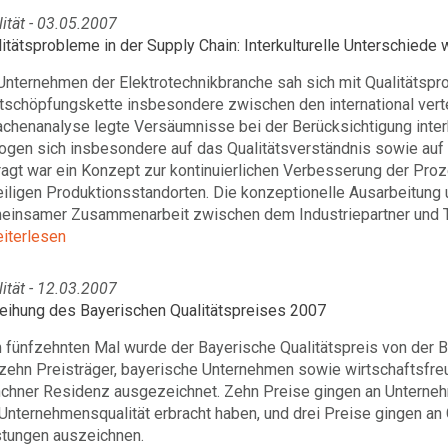
ität - 03.05.2007
itätsprobleme in der Supply Chain: Interkulturelle Unterschiede 
Unternehmen der Elektrotechnikbranche sah sich mit Qualitätspro
schöpfungskette insbesondere zwischen den international vertei
chenanalyse legte Versäumnisse bei der Berücksichtigung interk
ogen sich insbesondere auf das Qualitätsverständnis sowie auf 
agt war ein Konzept zur kontinuierlichen Verbesserung der Proz
iligen Produktionsstandorten. Die konzeptionelle Ausarbeitung
einsamer Zusammenarbeit zwischen dem Industriepartner und 
eiterlesen
ität - 12.03.2007
leihung des Bayerischen Qualitätspreises 2007
 fünfzehnten Mal wurde der Bayerische Qualitätspreis von der B
izehn Preisträger, bayerische Unternehmen sowie wirtschaftsfre
chner Residenz ausgezeichnet. Zehn Preise gingen an Unterneh
Unternehmensqualität erbracht haben, und drei Preise gingen an
stungen auszeichnen.