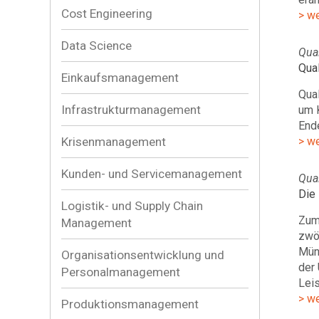
Cost Engineering
> w
Data Science
Qual
Qual
Einkaufsmanagement
Qua
Infrastrukturmanagement
um K
Ende
Krisenmanagement
> w
Kunden- und Servicemanagement
Qual
Die
Logistik- und Supply Chain
Zum
Management
zwö
Mün
Organisationsentwicklung und
der 
Personalmanagement
Lei
> w
Produktionsmanagement