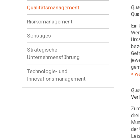
Qualitätsmanagement
Qual
Qual
Risikomanagement
Ein 
Wert
Sonstiges
Ursa
bez
Strategische
Gefr
Unternehmensführung
jewe
gem
Technologie- und
> w
Innovationsmanagement
Qual
Ver
Zum
dre
Mün
der 
Lei