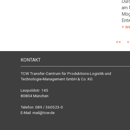
Durc
am 
Mögl
Entw
> w
<<
<
KONTAKT
TCW Transfer-Centrum für Produktions-Logistik und
Technologie-Management GmbH & Co. KG
Leopoldstr. 145
80804 München
Telefon: 089 / 360523-0
E-Mail:
mail@tcw.de