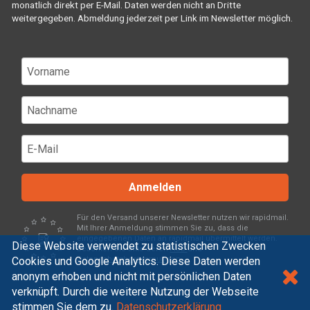
monatlich direkt per E-Mail. Daten werden nicht an Dritte
weitergegeben. Abmeldung jederzeit per Link im Newsletter möglich.
Anmelden
Für den Versand unserer Newsletter nutzen wir rapidmail.
Mit Ihrer Anmeldung stimmen Sie zu, dass die
eingegebenen Daten an rapidmail übermittelt werden.
Diese Website verwendet zu statistischen Zwecken
Beachten Sie bitte deren
AGB
und
Cookies und Google Analytics. Diese Daten werden
Datenschutzbestimmungen
.
anonym erhoben und nicht mit persönlichen Daten
verknüpft. Durch die weitere Nutzung der Webseite
stimmen Sie dem zu.
Datenschutzerklärung