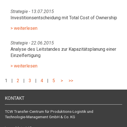
Strategie - 13.07.2015
Investitionsentscheidung mit Total Cost of Ownership
> weiterlesen
Strategie - 22.06.2015
Analyse des Leitstandes zur Kapazitätsplanung einer
Einzelfertigung
> weiterlesen
1
|
2
|
3
|
4
|
5
>
>>
KONTAKT
TCW Transfer-Centrum für Produktions-Logistik und
Technologie-Management GmbH & Co. KG