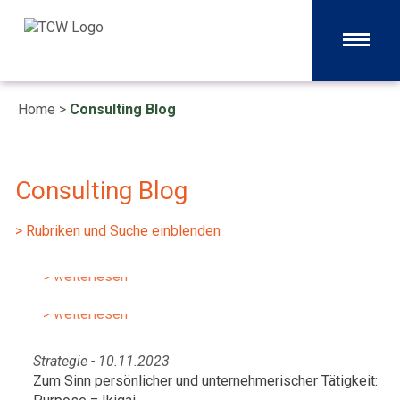
Home
>
Consulting Blog
Consulting Blog
Strategie - 03.04.2024
Portfoliooptimierung: Der Schlüssel
Strategie - 27.11.2023
> Rubriken und Suche einblenden
zu Komplexitätsreduzierung und
Welche Leitlinien Manager jetzt
höherer Wettbewerbsfähigkeit
berücksichtigen müssen, wenn sie die
> weiterlesen
Zukunft überstehen wollen
> weiterlesen
Strategie - 10.11.2023
Zum Sinn persönlicher und unternehmerischer Tätigkeit: