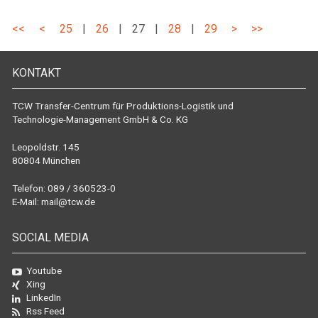
<<
<
25
|
26
|
27
|
28
|
29
>
>>
KONTAKT
TCW Transfer-Centrum für Produktions-Logistik und
Technologie-Management GmbH & Co. KG
Leopoldstr. 145
80804 München
Telefon: 089 / 360523-0
E-Mail:
mail@tcw.de
SOCIAL MEDIA
Youtube
Xing
LinkedIn
Rss Feed