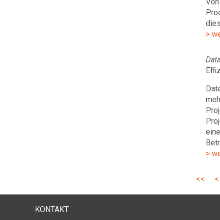
Von 
Prod
dies
> w
Data
Eff
Dat
meh
Proj
Pro
eine
Betr
> w
<<
<
KONTAKT