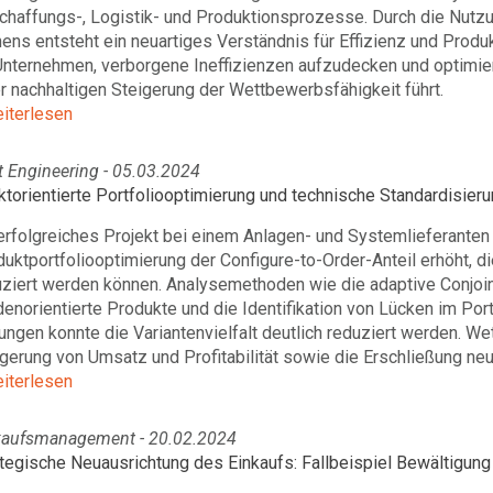
haffungs-, Logistik- und Produktionsprozesse. Durch die Nutzun
ens entsteht ein neuartiges Verständnis für Effizienz und Produk
nternehmen, verborgene Ineffizienzen aufzudecken und optimier
r nachhaltigen Steigerung der Wettbewerbsfähigkeit führt.
eiterlesen
t Engineering - 05.03.2024
ktorientierte Portfoliooptimierung und technische Standardisie
erfolgreiches Projekt bei einem Anlagen- und Systemlieferanten
uktportfoliooptimierung der Configure-to-Order-Anteil erhöht, di
uziert werden können. Analysemethoden wie die adaptive Conjoi
enorientierte Produkte und die Identifikation von Lücken im Port
ngen konnte die Variantenvielfalt deutlich reduziert werden. W
gerung von Umsatz und Profitabilität sowie die Erschließung neu
eiterlesen
kaufsmanagement - 20.02.2024
tegische Neuausrichtung des Einkaufs: Fallbeispiel Bewältigung 