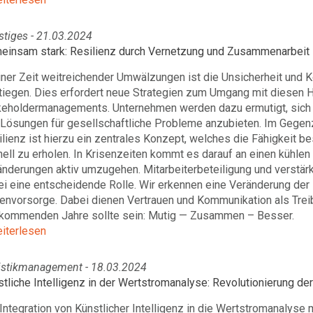
stiges - 21.03.2024
einsam stark: Resilienz durch Vernetzung und Zusammenarbeit
iner Zeit weitreichender Umwälzungen ist die Unsicherheit und 
tiegen. Dies erfordert neue Strategien zum Umgang mit diesen 
keholdermanagements. Unternehmen werden dazu ermutigt, sich ve
 Lösungen für gesellschaftliche Probleme anzubieten. Im Gegenz
lienz ist hierzu ein zentrales Konzept, welches die Fähigkeit b
ell zu erholen. In Krisenzeiten kommt es darauf an einen kühlen
änderungen aktiv umzugehen. Mitarbeiterbeteiligung und verstä
ei eine entscheidende Rolle. Wir erkennen eine Veränderung der
senvorsorge. Dabei dienen Vertrauen und Kommunikation als Trei
 kommenden Jahre sollte sein: Mutig — Zusammen – Besser.
eiterlesen
istikmanagement - 18.03.2024
tliche Intelligenz in der Wertstromanalyse: Revolutionierung d
Integration von Künstlicher Intelligenz in die Wertstromanalyse 