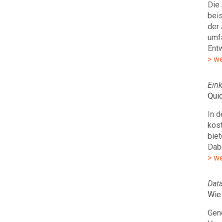
Die 
beis
der
umf
Ent
> w
Ein
Quic
In d
kost
biet
Dabe
> w
Data
Wie
Gene