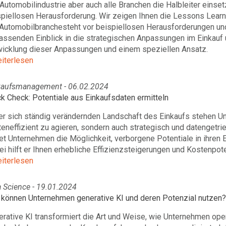
Automobilindustrie aber auch alle Branchen die Halbleiter einset
piellosen Herausforderung. Wir zeigen Ihnen die Lessons Learne
 Automobilbranchesteht vor beispiellosen Herausforderungen un
assenden Einblick in die strategischen Anpassungen im Einkauf 
wicklung dieser Anpassungen und einem speziellen Ansatz.
eiterlesen
kaufsmanagement - 06.02.2024
k Check: Potentiale aus Einkaufsdaten ermitteln
er sich ständig verändernden Landschaft des Einkaufs stehen Un
eneffizient zu agieren, sondern auch strategisch und datengetr
et Unternehmen die Möglichkeit, verborgene Potentiale in ihren E
i hilft er Ihnen erhebliche Effizienzsteigerungen und Kostenpoten
eiterlesen
 Science - 19.01.2024
 können Unternehmen generative KI und deren Potenzial nutzen?
rative KI transformiert die Art und Weise, wie Unternehmen ope