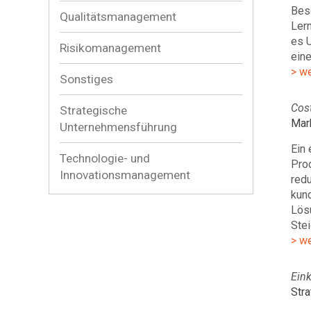
Besc
Qualitätsmanagement
Lern
es U
Risikomanagement
eine
> w
Sonstiges
Cos
Strategische
Mar
Unternehmensführung
Ein 
Technologie- und
Prod
Innovationsmanagement
red
kund
Lösu
Stei
> w
Ein
Stra