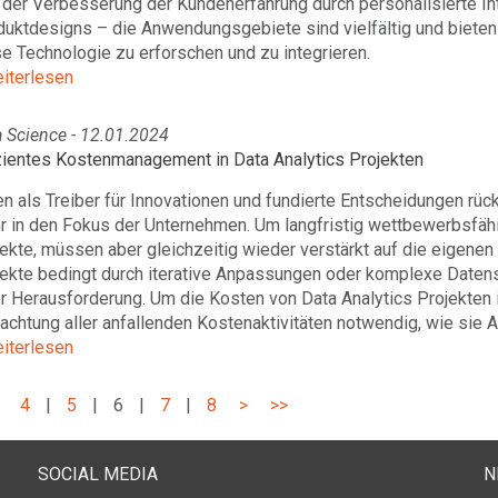
der Verbesserung der Kundenerfahrung durch personalisierte Int
uktdesigns – die Anwendungsgebiete sind vielfältig und bieten e
e Technologie zu erforschen und zu integrieren.
eiterlesen
 Science - 12.01.2024
izientes Kostenmanagement in Data Analytics Projekten
en als Treiber für Innovationen und fundierte Entscheidungen 
r in den Fokus der Unternehmen. Um langfristig wettbewerbsfähi
ekte, müssen aber gleichzeitig wieder verstärkt auf die eigene
jekte bedingt durch iterative Anpassungen oder komplexe Daten
r Herausforderung. Um die Kosten von Data Analytics Projekten i
achtung aller anfallenden Kostenaktivitäten notwendig, wie sie A
eiterlesen
4
|
5
|
6
|
7
|
8
>
>>
SOCIAL MEDIA
N