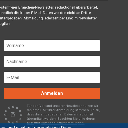
stenfreier Branchen-Newsletter, redaktionell überarbeitet,
natlich direkt per E-Mail. Daten werden nicht an Dritte
itergegeben. Abmeldung jederzeit per Link im Newsletter
glich.
Anmelden
Für den Versand unserer Newsletter nutzen wir
rapidmail. Mit Ihrer Anmeldung stimmen Sie zu,
dass die eingegebenen Daten an rapidmail
übermittelt werden. Beachten Sie bitte deren
AGB
und
Datenschutzbestimmungen
.
en und nicht mit persönlichen Daten