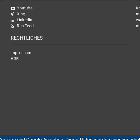
Youtube
Ko
Xing
mo
LinkedIn
we
Rss Feed
mö
RECHTLICHES
Impressum
AGB
ookies und Google Analytics. Diese Daten werden anonym erhob