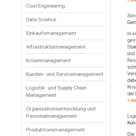
Cost Engineering
Son
Data Science
Gem
Einkaufsmanagement
In e
ges
Infrastrukturmanagement
Sta
und
Krisenmanagement
Resi
schn
Ver
Kunden- und Servicemanagement
dab
Kri
Logistik- und Supply Chain
der
Management
> w
Organisationsentwicklung und
Personalmanagement
Log
Küns
Produktionsmanagement
Die 