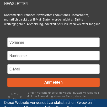
NEWSLETTER
Kostenfreier Branchen-Newsletter, redaktionell überarbeitet,
monatlich direkt per E-Mail. Daten werden nicht an Dritte
weitergegeben. Abmeldung jederzeit per Link im Newsletter möglich.
Anmelden
Für den Versand unserer Newsletter nutzen wir rapidmail.
Mit Ihrer Anmeldung stimmen Sie zu, dass die
eingegebenen Daten an rapidmail übermittelt werden.
Diese Website verwendet zu statistischen Zwecken
Beachten Sie bitte deren
AGB
und