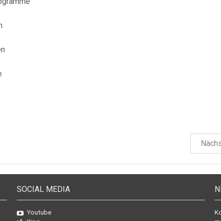
rogramme
n
en
e
Näch
SOCIAL MEDIA
N
Youtube
Ko