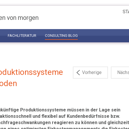
ST
en von morgen
FACHLITERATUR
CONSULTING BLOG
roduktionssysteme
Vorherige
Näch
hoden
künftige Produktionssysteme müssen in der Lage sein
aktionsschnell und flexibel auf Kundenbedürfnisse bzw.
chfrageschwankungen reagieren zu können und gleichzeit
ge eines optimierten Fixkostenmanagements die Fixkoste