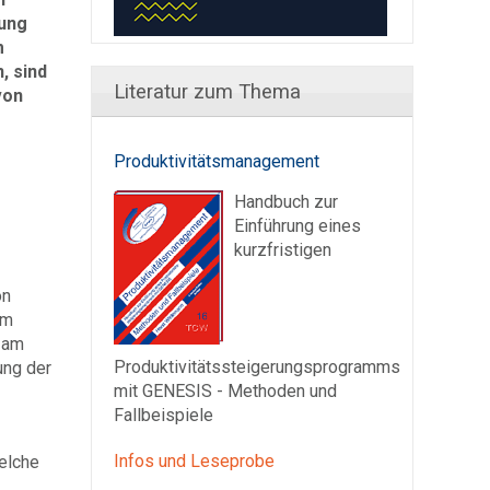
gung
m
, sind
Literatur zum Thema
von
Produktivitätsmanagement
Handbuch zur
Einführung eines
kurzfristigen
on
im
n am
Produktivitätssteigerungsprogramms
ung der
mit GENESIS - Methoden und
Fallbeispiele
Infos und Leseprobe
elche