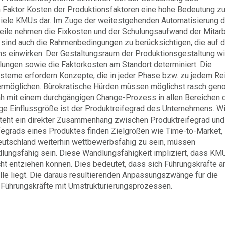
m Faktor Kosten der Produktionsfaktoren eine hohe Bedeutung zu
r viele KMUs dar. Im Zuge der weitestgehenden Automatisierung d
eile nehmen die Fixkosten und der Schulungsaufwand der Mitarb
g sind auch die Rahmenbedingungen zu berücksichtigen, die auf d
ms einwirken. Der Gestaltungsraum der Produktionsgestaltung wi
lungen sowie die Faktorkosten am Standort determiniert. Die
steme erfordern Konzepte, die in jeder Phase bzw. zu jedem Re
 ermöglichen. Bürokratische Hürden müssen möglichst rasch ge
h mit einem durchgängigen Change-Prozess in allen Bereichen 
e Einflussgröße ist der Produktreifegrad des Unternehmens. Wi
steht ein direkter Zusammenhang zwischen Produktreifegrad und
fegrads eines Produktes finden Zielgrößen wie Time-to-Market,
eutschland weiterhin wettbewerbsfähig zu sein, müssen
lungsfähig sein. Diese Wandlungsfähigkeit impliziert, dass KM
cht entziehen können. Dies bedeutet, dass sich Führungskräfte a
le liegt. Die daraus resultierenden Anpassungszwänge für die
Führungskräfte mit Umstrukturierungsprozessen.