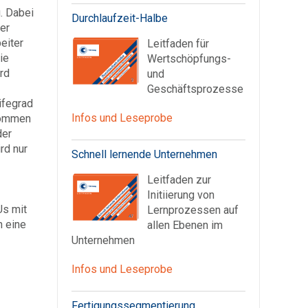
. Dabei
Durchlaufzeit-Halbe
er
eiter
Leitfaden für
ie
Wertschöpfungs-
rd
und
Geschäftsprozesse
ifegrad
Infos und Leseprobe
nommen
der
rd nur
Schnell lernende Unternehmen
Leitfaden zur
Initiierung von
Us mit
Lernprozessen auf
n eine
allen Ebenen im
Unternehmen
Infos und Leseprobe
Fertigungssegmentierung