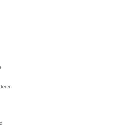
e
 deren
nd