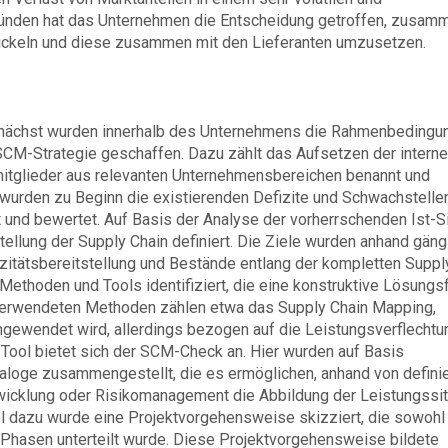
ünden hat das Unternehmen die Entscheidung getroffen, zusam
ickeln und diese zusammen mit den Lieferanten umzusetzen.
 Zunächst wurden innerhalb des Unternehmens die Rahmenbedingu
CM-Strategie geschaffen. Dazu zählt das Aufsetzen der intern
mitglieder aus relevanten Unternehmensbereichen benannt und
urden zu Beginn die existierenden Defizite und Schwachstelle
t und bewertet. Auf Basis der Analyse der vorherrschenden Ist-Si
tellung der Supply Chain definiert. Die Ziele wurden anhand gäng
azitätsbereitstellung und Bestände entlang der kompletten Suppl
 Methoden und Tools identifiziert, die eine konstruktive Lösungs
verwendeten Methoden zählen etwa das Supply Chain Mapping,
ngewendet wird, allerdings bezogen auf die Leistungsverflecht
 Tool bietet sich der SCM-Check an. Hier wurden auf Basis
aloge zusammengestellt, die es ermöglichen, anhand von defini
icklung oder Risikomanagement die Abbildung der Leistungssit
l dazu wurde eine Projektvorgehensweise skizziert, die sowohl
re Phasen unterteilt wurde. Diese Projektvorgehensweise bildete