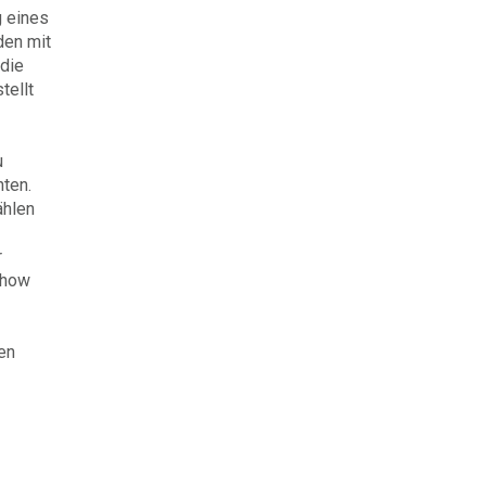
g eines
den mit
 die
tellt
u
hten.
ählen
r
-how
en