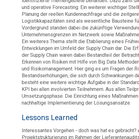
identifizierte Themengebiete behandelt. Dazu zählt 
und operative Forecasting. Ein weiterer wichtiger Ste
Planung der reellen Kundennachfrage und die zeitgerec
Logistikkapazitäten sind als wesentliche Bausteine fü
Vordergrund standen dabei die zukünftige Verwendung
Unternehmensgrenzen im Netzwerk sowie Maßnahmen z
Ein weiteres Thema stellt die Etablierung eines Frühw
Entwicklungen im Umfeld der Supply Chain dar. Die Er
der Supply Chain waren dabei Bestandteil der Betrac
Erkennen von Risiken mit Hilfe von Big Data Methoden 
und Risikomanagement. Hier ging es um Fragen der Ri
Bestandserhöhungen, die sich durch Schwankungen d
besteht eine weitere wichtige Aufgabe in der Standar
KPI bei allen involvierten Teilnehmern. Aus allen Teil
Umsetzungsphase. Die Einrichtung eines Maßnahmen- u
nachhaltige Implementierung der Lösungsansätze.
Lessons Learned
Interessantes Vorgehen - doch was hat es gebracht?
Projektstrukturierung im Rahmen der Lieferantenaudit