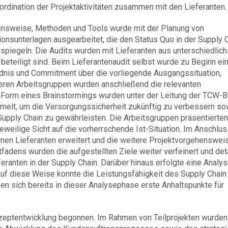
oordination der Projektaktivitäten zusammen mit den Lieferanten.
hensweise, Methoden und Tools wurde mit der Planung von
onsunterlagen ausgearbeitet, die den Status Quo in der Supply 
piegeln. Die Audits wurden mit Lieferanten aus unterschiedlic
 beteiligt sind. Beim Lieferantenaudit selbst wurde zu Beginn ei
dnis und Commitment über die vorliegende Ausgangssituation,
ineren Arbeitsgruppen wurden anschließend die relevanten
In Form eines Brainstormings wurden unter der Leitung der TCW-B
melt, um die Versorgungssicherheit zukünftig zu verbessern so
Supply Chain zu gewährleisten. Die Arbeitsgruppen präsentierten
eweilige Sicht auf die vorherrschende Ist-Situation. Im Anschlus
rnen Lieferanten erweitert und die weitere Projektvorgehenswei
fadens wurden die aufgestellten Ziele weiter verfeinert und detai
eferanten in der Supply Chain. Darüber hinaus erfolgte eine Analy
 Auf diese Weise konnte die Leistungsfähigkeit des Supply Chain
 sich bereits in dieser Analysephase erste Anhaltspunkte für
.
zeptentwicklung begonnen. Im Rahmen von Teilprojekten wurden