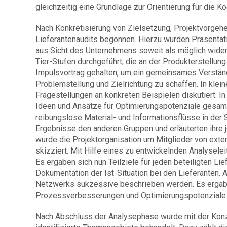
gleichzeitig eine Grundlage zur Orientierung für die K
Nach Konkretisierung von Zielsetzung, Projektvorge
Lieferantenaudits begonnen. Hierzu wurden Präsentati
aus Sicht des Unternehmens soweit als möglich widers
Tier-Stufen durchgeführt, die an der Produkterstellung
Impulsvortrag gehalten, um ein gemeinsames Verstän
Problemstellung und Zielrichtung zu schaffen. In kle
Fragestellungen an konkreten Beispielen diskutiert. 
Ideen und Ansätze für Optimierungspotenziale gesam
reibungslose Material- und Informationsflüsse in der 
Ergebnisse den anderen Gruppen und erläuterten ihre j
wurde die Projektorganisation um Mitglieder von exte
skizziert. Mit Hilfe eines zu entwickelnden Analyseleit
Es ergaben sich nun Teilziele für jeden beteiligten Li
Dokumentation der Ist-Situation bei den Lieferanten.
Netzwerks sukzessive beschrieben werden. Es ergaben
Prozessverbesserungen und Optimierungspotenziale
Nach Abschluss der Analysephase wurde mit der Kon