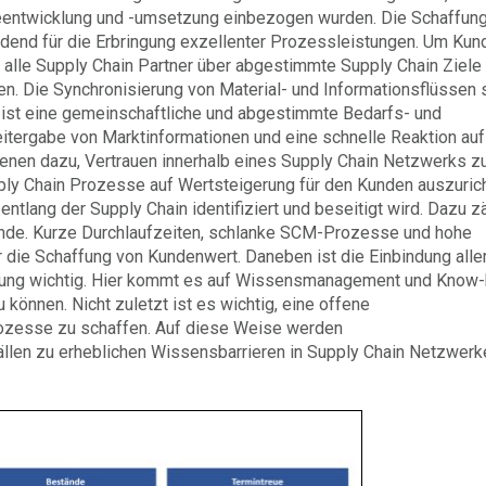
ieentwicklung und -umsetzung einbezogen wurden. Die Schaffun
idend für die Erbringung exzellenter Prozessleistungen. Um Kun
alle Supply Chain Partner über abgestimmte Supply Chain Ziele
 Die Synchronisierung von Material- und Informationsflüssen s
ig ist eine gemeinschaftliche und abgestimmte Bedarfs- und
eitergabe von Marktinformationen und eine schnelle Reaktion auf
nen dazu, Vertrauen innerhalb eines Supply Chain Netzwerks z
pply Chain Prozesse auf Wertsteigerung für den Kunden auszuric
ntlang der Supply Chain identifiziert und beseitigt wird. Dazu z
ände. Kurze Durchlaufzeiten, schlanke SCM-Prozesse und hohe
ür die Schaffung von Kundenwert. Daneben ist die Einbindung alle
erung wichtig. Hier kommt es auf Wissensmanagement und Know
können. Nicht zuletzt ist es wichtig, eine offene
rozesse zu schaffen. Auf diese Weise werden
ällen zu erheblichen Wissensbarrieren in Supply Chain Netzwerk