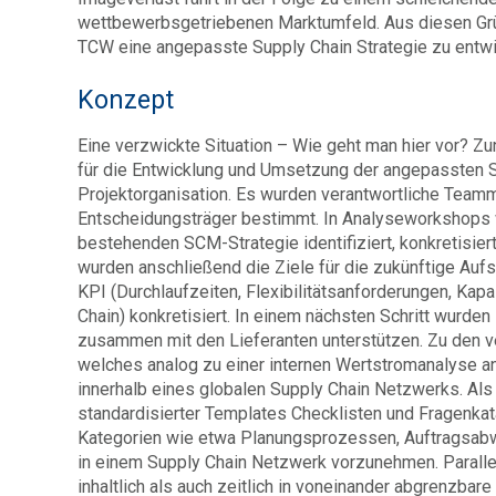
wettbewerbsgetriebenen Marktumfeld. Aus diesen Gr
TCW eine angepasste Supply Chain Strategie zu entw
Konzept
Eine verzwickte Situation – Wie geht man hier vor?
für die Entwicklung und Umsetzung der angepassten S
Projektorganisation. Es wurden verantwortliche Team
Entscheidungsträger bestimmt. In Analyseworkshops w
bestehenden SCM-Strategie identifiziert, konkretisier
wurden anschließend die Ziele für die zukünftige Aufs
KPI (Durchlaufzeiten, Flexibilitätsanforderungen, Kap
Chain) konkretisiert. In einem nächsten Schritt wurden
zusammen mit den Lieferanten unterstützen. Zu den 
welches analog zu einer internen Wertstromanalyse a
innerhalb eines globalen Supply Chain Netzwerks. Als
standardisierter Templates Checklisten und Fragenkat
Kategorien wie etwa Planungsprozessen, Auftragsabw
in einem Supply Chain Netzwerk vorzunehmen. Paralle
inhaltlich als auch zeitlich in voneinander abgrenzba