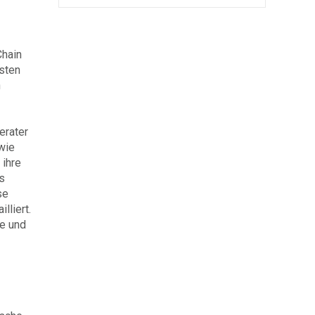
Chain
hsten
n
erater
wie
 ihre
s
se
lliert.
se und