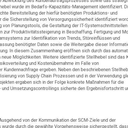
die Abwicklung des Kundenauftragsprozesses sowie das strateg
llhebel wurde im Bedarfs-Kapazitäts-Management identifiziert. D
hte Bereitstellung der hierfür benötigten Produktions- und
r die Sicherstellung von Versorgungssicherheit identifiziert wor
 von Planungstools, die Gestaltung der IT-Systemschnittstellen
ur Produktivitätssteigerung in Beschaffung, Fertigung und Mo
arnsystems zur Identifikation von Trends, Störeinflüssen und
fassung benötigter Daten sowie die Weitergabe dieser Informati
htung. In diesem Zusammenhang eröffnen sich durch das automa
neue Möglichkeiten. Weitere identifizierte Stellhebel sind das 
sikoverteilung und Kostenübernahme im Falle von
er Kundennachfrage ergeben. Neben den beschriebenen Stellheb
disierung von Supply Chain Prozessen und in der Verwendung gl
projekten ergaben sich in der Folge konkrete Maßnahmen für die
nd Umsetzungscontrollings sicherte den Ergebnisfortschritt u
 Ausgehend von der Kommunikation der SCM-Ziele und der
s wurde durch die gewählte Vorgehensweise sichergestellt, dass