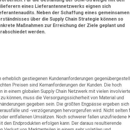
lieferern eines Lieferantennetzwerks eignen sich
eferantenaudits. Neben der Schaffung eines gemeinsamen
rständnisses über die Supply Chain Strategie können so
nkrete Maßnahmen zur Erreichung der Ziele geplant und
rabschiedet werden.
h erheblich gestiegenen Kundenanforderungen gegenübergestell
echten Preisen sind Kernanforderungen der Kunden. Die hoch
n einem globalen Supply Chain Netzwerk mit vielen involviert
n zu können, muss die Versorgungssicherheit von Material und
enänderungen gegeben sein. Die größten Engpässe ergeben sich
erausfälle und -verzögerungen hervorgerufen wird. Nicht selten 
 oder entfallenen Umsätzen. Noch schwerer fallen unzufriedene
it den Endprodukten erfolgen kann. Der daraus resultierende
n Verlust von Marktanteilen in einem sehr volatilen und