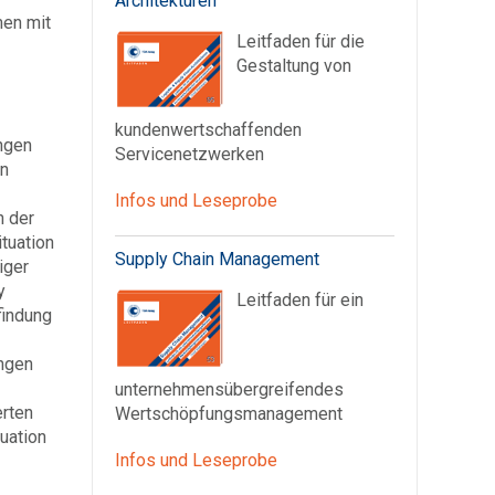
Architekturen
men mit
Leitfaden für die
Gestaltung von
kundenwertschaffenden
ngen
Servicenetzwerken
en
Infos und Leseprobe
n der
tuation
Supply Chain Management
iger
y
Leitfaden für ein
findung
ungen
unternehmensübergreifendes
erten
Wertschöpfungsmanagement
uation
Infos und Leseprobe