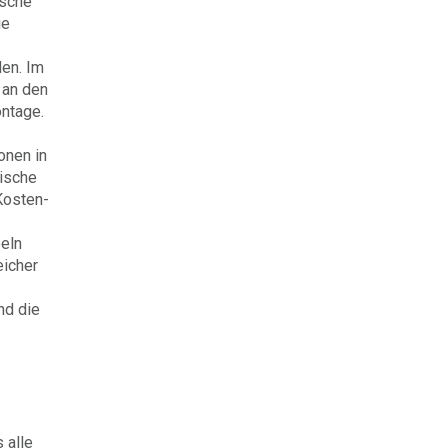
ische
ie
den. Im
 an den
ntage.
onen in
tische
Kosten-
eln
eicher
nd die
 alle