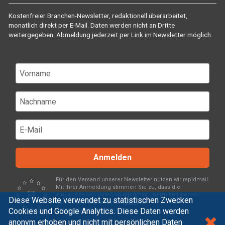
Kostenfreier Branchen-Newsletter, redaktionell überarbeitet,
monatlich direkt per E-Mail. Daten werden nicht an Dritte
weitergegeben. Abmeldung jederzeit per Link im Newsletter möglich.
Anmelden
Für den Versand unserer Newsletter nutzen wir rapidmail.
Mit Ihrer Anmeldung stimmen Sie zu, dass die
eingegebenen Daten an rapidmail übermittelt werden.
Diese Website verwendet zu statistischen Zwecken
Beachten Sie bitte deren
AGB
und
Cookies und Google Analytics. Diese Daten werden
Datenschutzbestimmungen
.
anonym erhoben und nicht mit persönlichen Daten