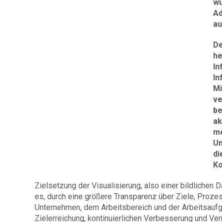
wu
Ad
au
De
he
In
In
Mi
ve
be
ak
me
Un
di
Ko
Zielsetzung der Visualisierung, also einer bildlichen 
es, durch eine größere Transparenz über Ziele, Prozes
Unternehmen, dem Arbeitsbereich und der Arbeitsaufga
Zielerreichung, kontinuierlichen Verbesserung und V