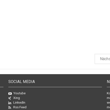
Näch
SOCIAL MEDIA
N
Youtube
Ko
Xing
mo
LinkedIn
we
Rss Feed
mö