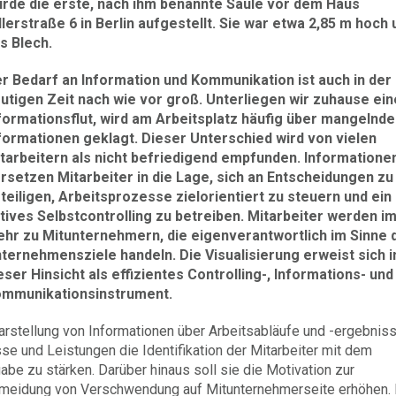
rde die erste, nach ihm benannte Säule vor dem Haus
lerstraße 6 in Berlin aufgestellt. Sie war etwa 2,85 m hoch 
s Blech.
r Bedarf an Information und Kommunikation ist auch in der
utigen Zeit nach wie vor groß. Unterliegen wir zuhause ein
formationsflut, wird am Arbeitsplatz häufig über mangelnde
formationen geklagt. Dieser Unterschied wird von vielen
tarbeitern als nicht befriedigend empfunden. Informatione
rsetzen Mitarbeiter in die Lage, sich an Entscheidungen zu
teiligen, Arbeitsprozesse zielorientiert zu steuern und ein
tives Selbstcontrolling zu betreiben. Mitarbeiter werden 
hr zu Mitunternehmern, die eigenverantwortlich im Sinne 
ternehmensziele handeln. Die Visualisierung erweist sich i
eser Hinsicht als effizientes Controlling-, Informations- und
mmunikationsinstrument.
Darstellung von Informationen über Arbeitsabläufe und -ergebniss
se und Leistungen die Identifikation der Mitarbeiter mit dem
be zu stärken. Darüber hinaus soll sie die Motivation zur
ermeidung von Verschwendung auf Mitunternehmerseite erhöhen.