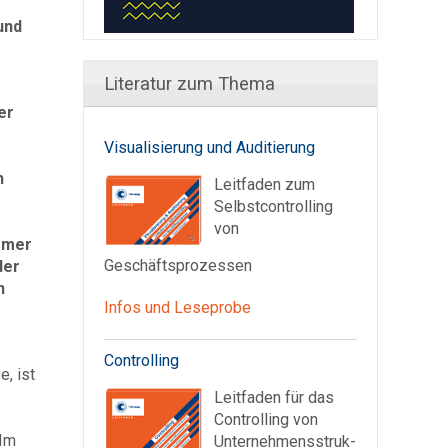
und
Literatur zum Thema
er
Visualisierung und Auditierung
n
Leitfaden zum
Selbstcontrolling
von
immer
Geschäftsprozessen
der
n
Infos und Leseprobe
Controlling
e, ist
Leitfaden für das
Controlling von
 Im
Unter­nehmens­struk­