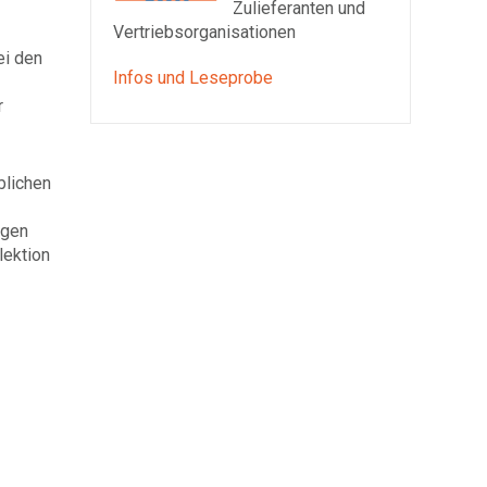
Zulieferanten und
Vertriebsorganisationen
ei den
Infos und Leseprobe
r
blichen
egen
lektion