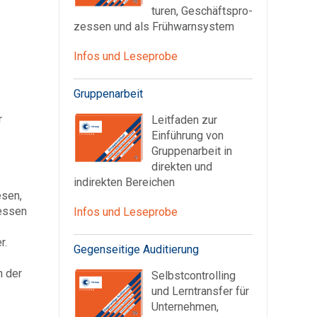
turen, Geschäfts­pro­
zessen und als Früh­warn­system
Infos und Leseprobe
Gruppenarbeit
r
Leitfaden zur
Einführung von
Gruppenarbeit in
direkten und
indirekten Bereichen
esen,
zessen
Infos und Leseprobe
r.
Gegenseitige Auditierung
n der
Selbstcontrolling
und Lerntransfer für
Unternehmen,