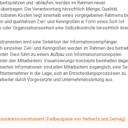
rbeitsplätzen und -abläufen, werden im Rahmen neuer
bertragen. Die Verantwortung hinsichtlich Menge, Qualität,
ussbaren Kosten liegt innerhalb eines vorgegebenen Rahmens b
en und qualitativen Ziel- und Kenngrößen in Form eines Soll-Ist-
 oder Organisationseinheit eine Selbstkontrolle hinsichtlich ihre
nstrumenten wird eine Selektion der Informationsempfänger
h einzelner Ziel- und Kenngrößen werden im Rahmen des betrie
itet. Dies führt zu einem Aufbau von Informationsmonopolen
unter den Mitarbeitern. Visualisierungs-konzepte beinhalten dag
sierten Informationen sind allen Mitarbeitern zugänglich, eine Se
e Mitunternehmer in die Lage, sich an Entscheidungsprozessen zu
arbeiter durch Vorgesetzte und Unternehmensleitung aus.
mmunikationsinstrument (Fallbeispiele von Herberts und Demag)