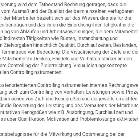
lisierung wird dem Tatbestand Rechnung getragen, dass die
e vom Ausmaß und der Qualität der beim einzelnen verfügbaren
 der Mitarbeiter bezieht sich auf das Wissen, das sie für die
n benötigen und das ihnen die Einordnung ihrer Tätigkeit in die
ierung von Abläufen und Arbeitsanweisungen, die dem Mitarbeiter
 indirekten Tätigkeiten wie Rüsten, Instandhaltung und
n Zielvorgaben hinsichtlich Qualität, Durchlaufzeiten, Beständen,
 Termintreue von Bedeutung. Die Visualisierung der Ziele und de
e Mitarbeiter ihr Denken, Handeln und Verhalten stärker an den
em Controlling der Zielerreichung. Visualisierungskonzepte
ellen Controllinginstrumenten:
kostenorientierten Controllinginstrumenten internes Rechnungsw
erung auch zum Controlling von Verhalten, Leistungen sowie Pro
chtbarmachen von Ziel- und Kenngrößen und der jeweils erreichten
ür die Bewertung der Leistung und des Verhaltens der Mitarbeite
ntitativen Kenngrößen wie z.B. Ausbringung, Durchlaufzeit und
ss über Qualifikation, Motivation und Problemlösungs-aktivitäte
ionsbefugnisse für die Mitwirkung und Optimierung bei der