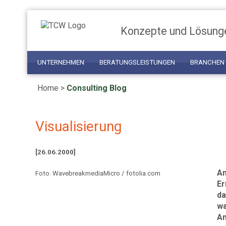
Konzepte und Lösung
UNTERNEHMEN
BERATUNGSLEISTUNGEN
BRANCHEN
Home
>
Consulting Blog
Visualisierung
[26.06.2000]
Am
Foto: WavebreakmediaMicro / fotolia.com
Er
da
wa
An