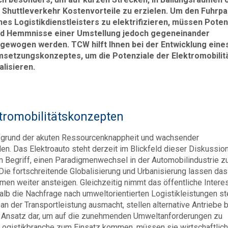
 Shuttleverkehr Kostenvorteile zu erzielen. Um den Fuhrpa
nes Logistikdienstleisters zu elektrifizieren, müssen Poten
d Hemmnisse einer Umstellung jedoch gegeneinander
gewogen werden. TCW hilft Ihnen bei der Entwicklung eine
setzungskonzeptes, um die Potenziale der Elektromobilitä
alisieren.
ktromobilitätskonzepten
ufgrund der akuten Ressourcenknappheit und wachsender
 Das Elektroauto steht derzeit im Blickfeld dieser Diskussio
im Begriff, einen Paradigmenwechsel in der Automobilindustrie z
 Die fortschreitende Globalisierung und Urbanisierung lassen das
n weiter ansteigen. Gleichzeitig nimmt das öffentliche Intere
alb die Nachfrage nach umweltorientierten Logistikleistungen ste
n der Transportleistung ausmacht, stellen alternative Antriebe b
 Ansatz dar, um auf die zunehmenden Umweltanforderungen zu
r Logistikbranche zum Einsatz kommen, müssen sie wirtschaftlic