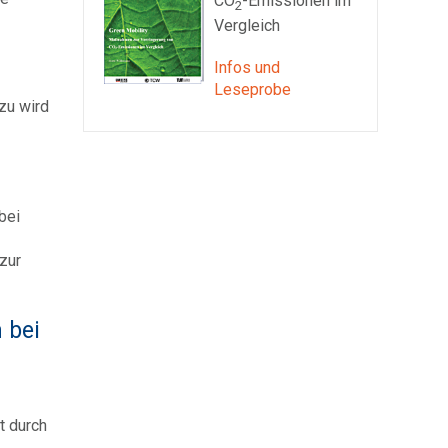
CO
-Emissionen im
2
Vergleich
Infos und
Leseprobe
zu wird
bei
zur
 bei
t durch