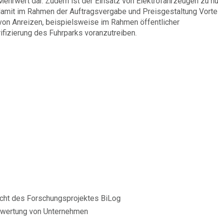
Mehrwert dar. Zudem ist der Einsatz von Elektrofahrzeugen zu nu
amit im Rahmen der Auftragsvergabe und Preisgestaltung Vorte
 von Anreizen, beispielsweise im Rahmen öffentlicher
ifizierung des Fuhrparks voranzutreiben.
cht des Forschungsprojektes BiLog
ewertung von Unternehmen