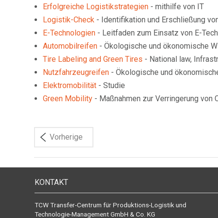
Erfolgreiche Logistikstrategien
- mithilfe von IT
Logistik-Check
- Identifikation und Erschließung vo
E-Technologien
- Leitfaden zum Einsatz von E-Tech
Automobilreifen
- Ökologische und ökonomische W
Tire Labeling and Green Tires
- National law, Infras
Nutzfahrzeugreifen
- Ökologische und ökonomische
Elektromobilität
- Studie
Green Mobility
- Maßnahmen zur Verringerung von 
Vorherige
KONTAKT
TCW Transfer-Centrum für Produktions-Logistik und
Technologie-Management GmbH & Co. KG