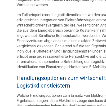
Vorteile aufweisen.
Im Fallbeispiel eines Logistikdienstleister wurden 
erfolgreichen Integration von Elektrofahrzeugen erarbei
Wirtschaftlichkeitsvergleich der drei wesentlichen Ant
die aus dem Energiebereich bekannte Kostenkennzahl L
angewendet. Sämtliche Betriebskosten werden ins Ver
Einsatzzeitraum abgezinst, um einen exakten Zeitwer
vergleichen zu können. Basierend auf diesen Ergebniss
individuelle Strategien und Handlungsempfehlungen zu
erlaubt eine prozessorientierte Perspektive auf die Lo
informationsflussorientierte Betrachtung der Logistik
Identifikation von Einsatzmöglichkeiten von E-Mobili
Handlungsoptionen zum wirtschaftl
Logistikdienstleistern
Welche Handlungsoptionen zum Einsatz von Elektromob
Ergebnisse zeigen, dass Elektrofahrzeuge durchaus da
die vergleichsweise hohen Anschaffungskosten müsse