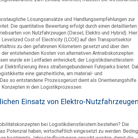
praxistaugliche Lösungsansätze und Handlungsempfehlungen zur
tet. Die quantitative Bewertung erfolgt durch einen detaillierten
riebsarten von Nutzfahrzeugen (Diesel, Elektro und Hybrid). Hier
evelized Cost of Electricity (LCOE) auf den Transportsektor
hältnis zu den gefahrenen Kilometern gesetzt und über den
t der entstehenden Kosten von alternativen Antriebskonzepten
en wurde ein Leitfaden entwickelt, der Logistikdienstleistern
r Elektrifizierung ihres straßengebundenen Fuhrparks bietet. Da
gistikkette eine ganzheitliche, am material- und
. Das so entstandene Prozessgerüst dient als Orientierungshilfe 
ty Konzepten in den Logistikprozessen.
ichen Einsatz von Elektro-Nutzfahrzeugen
ilitätskonzepten bei Logistikdienstleistern bestehen? Die
s Potenzial haben, wirtschaftlich eingesetzt zu werden. Beding
n bestimmte Jahreslaufleistungen erreicht werden, damit die