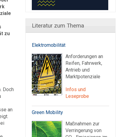
rk
ziale
Literatur zum Thema
s
t zu
Elektromobilität
Anforderungen an
Reifen, Fahrwerk,
Antrieb und
Marktpotenziale
n. Doch
Infos und
u
Leseprobe
sse an
Green Mobility
igt.
ei
Maßnahmen zur
Verringerung von
he