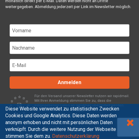
monatlich direkt per E-Mail. Daten werden nicht an Dritte
weitergegeben. Abmeldung jederzeit per Link im Newsletter möglich.
Anmelden
Für den Versand unserer Newsletter nutzen wir rapidmail.
Mit Ihrer Anmeldung stimmen Sie zu, dass die
eingegebenen Daten an rapidmail übermittelt werden.
Diese Website verwendet zu statistischen Zwecken
Beachten Sie bitte deren
AGB
und
Cookies und Google Analytics. Diese Daten werden
Datenschutzbestimmungen
.
anonym erhoben und nicht mit persönlichen Daten
verknüpft. Durch die weitere Nutzung der Webseite
stimmen Sie dem zu.
Datenschutzerklärung